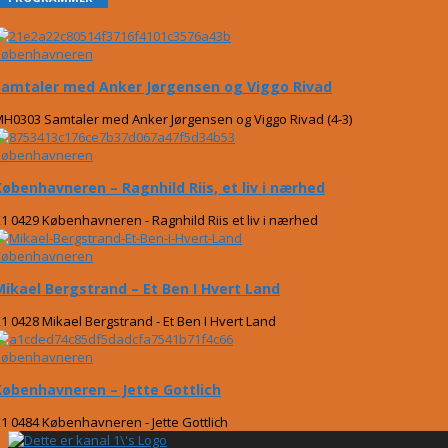
Københavneren
Samtaler med Anker Jørgensen og Viggo Rivad
H0303 Samtaler med Anker Jørgensen og Viggo Rivad (4-3)
Københavneren
Københavneren – Ragnhild Riis, et liv i nærhed
1 0429 Københavneren - Ragnhild Riis et liv i nærhed
Københavneren
Mikael Bergstrand – Et Ben I Hvert Land
1 0428 Mikael Bergstrand - Et Ben I Hvert Land
Københavneren
Københavneren – Jette Gottlich
1 0484 Københavneren - Jette Gottlich