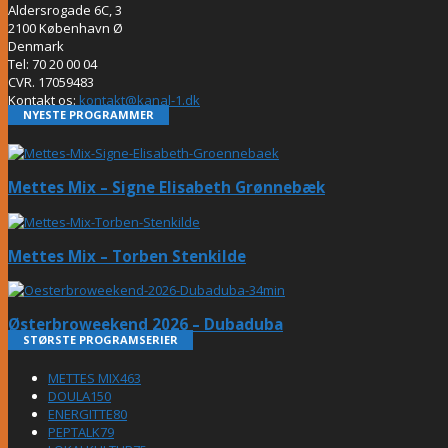
Aldersrogade 6C, 3
2100 København Ø
Denmark
Tel: 70 20 00 04
CVR. 17059483
Kontakt os:
kontakt@kanal-1.dk
NYESTE PROGRAMMER
Mettes Mix – Signe Elisabeth Grønnebæk
Mettes Mix – Torben Stenkilde
Østerbroweekend 2026 – Dubaduba
STØRSTE PROGRAMSERIER
METTES MIX
463
DOULA
150
ENERGITTE
80
PEPTALK
79