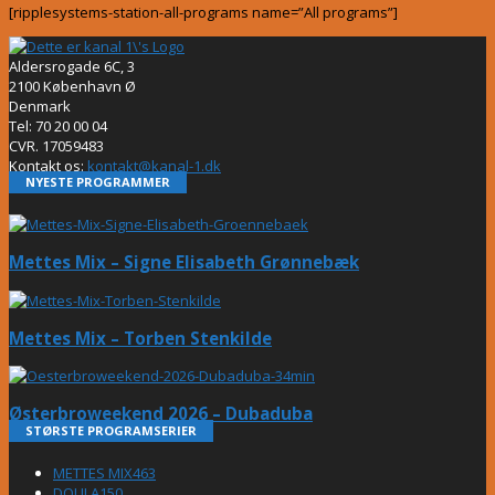
[ripplesystems-station-all-programs name=”All programs”]
Aldersrogade 6C, 3
2100 København Ø
Denmark
Tel: 70 20 00 04
CVR. 17059483
Kontakt os:
kontakt@kanal-1.dk
NYESTE PROGRAMMER
Mettes Mix – Signe Elisabeth Grønnebæk
Mettes Mix – Torben Stenkilde
Østerbroweekend 2026 – Dubaduba
STØRSTE PROGRAMSERIER
METTES MIX
463
DOULA
150