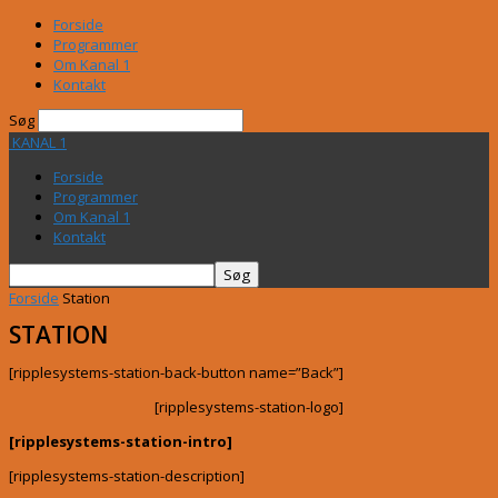
Forside
Programmer
Om Kanal 1
Kontakt
Søg
KANAL 1
Forside
Programmer
Om Kanal 1
Kontakt
Forside
Station
STATION
[ripplesystems-station-back-button name=”Back”]
[ripplesystems-station-logo]
[ripplesystems-station-intro]
[ripplesystems-station-description]