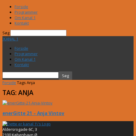
Forside
Programmer
Om Kanal 1
Kontakt
Søg
KANAL 1
Forside
Programmer
Om Kanal 1
Kontakt
Forside
Tags
Anja
TAG: ANJA
enerGitte 21 – Anja Vintov
Aldersrogade 6C, 3
2100 København Ø