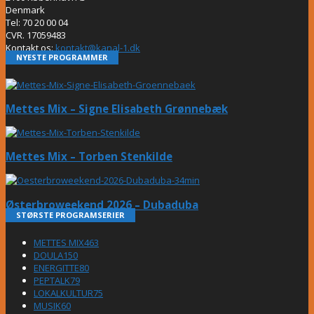
Denmark
Tel: 70 20 00 04
CVR. 17059483
Kontakt os:
kontakt@kanal-1.dk
NYESTE PROGRAMMER
Mettes Mix – Signe Elisabeth Grønnebæk
Mettes Mix – Torben Stenkilde
Østerbroweekend 2026 – Dubaduba
STØRSTE PROGRAMSERIER
METTES MIX
463
DOULA
150
ENERGITTE
80
PEPTALK
79
LOKALKULTUR
75
MUSIK
60