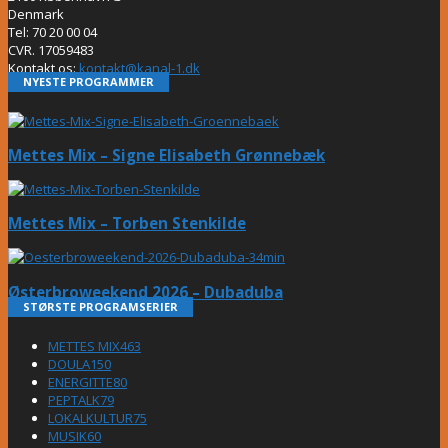
Denmark
Tel: 70 20 00 04
CVR. 17059483
Kontakt os:
kontakt@kanal-1.dk
NYESTE PROGRAMMER
Mettes Mix – Signe Elisabeth Grønnebæk
Mettes Mix – Torben Stenkilde
Østerbroweekend 2026 – Dubaduba
STØRSTE PROGRAMSERIER
METTES MIX
463
DOULA
150
ENERGITTE
80
PEPTALK
79
LOKALKULTUR
75
MUSIK
60