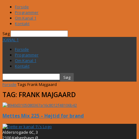
Forside
Programmer
Om Kanal 1
Kontakt
Søg
KANAL 1
Forside
Programmer
Om Kanal 1
Kontakt
Forside
Tags
Frank Majgaard
TAG: FRANK MAJGAARD
Mettes Mix 225 – Højtid for brand
Aldersrogade 6C, 3
2100 København Ø