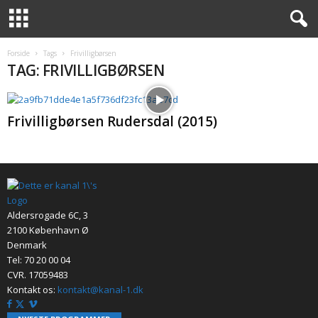
K
Forside
Tags
Frivilligbørsen
A
TAG: FRIVILLIGBØRSEN
N
A
L
Frivilligbørsen Rudersdal (2015)
1
Aldersrogade 6C, 3
2100 København Ø
Denmark
Tel: 70 20 00 04
CVR. 17059483
Kontakt os:
kontakt@kanal-1.dk