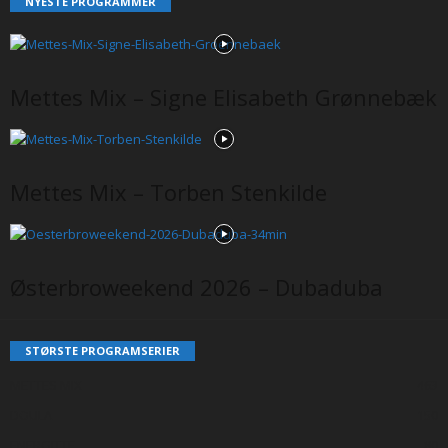
NYESTE PROGRAMMER
Mettes Mix – Signe Elisabeth Grønnebæk
Mettes Mix – Torben Stenkilde
Østerbroweekend 2026 – Dubaduba
STØRSTE PROGRAMSERIER
METTES MIX
463
DOULA
150
ENERGITTE
80