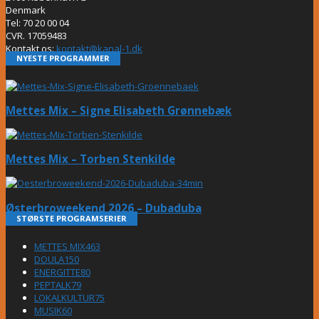
Denmark
Tel: 70 20 00 04
CVR. 17059483
Kontakt os:
kontakt@kanal-1.dk
NYESTE PROGRAMMER
Mettes Mix – Signe Elisabeth Grønnebæk
Mettes Mix – Torben Stenkilde
Østerbroweekend 2026 – Dubaduba
STØRSTE PROGRAMSERIER
METTES MIX
463
DOULA
150
ENERGITTE
80
PEPTALK
79
LOKALKULTUR
75
MUSIK
60