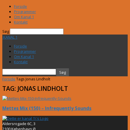
Forside
Programmer
Om Kanal 1
Kontakt
Søg
KANAL 1
Forside
Programmer
Om Kanal 1
Kontakt
Forside
Tags
Jonas Lindholt
TAG: JONAS LINDHOLT
Mettes Mix (150) – Infrequently Sounds
Aldersrogade 6C, 3
2100 København Ø