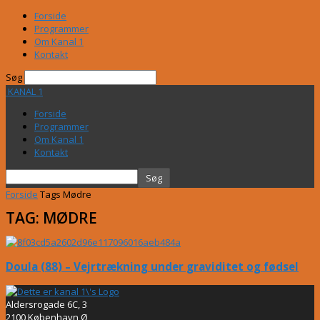
Forside
Programmer
Om Kanal 1
Kontakt
Søg
KANAL 1
Forside
Programmer
Om Kanal 1
Kontakt
Forside
Tags
Mødre
TAG: MØDRE
Doula (88) – Vejrtrækning under graviditet og fødsel
Aldersrogade 6C, 3
2100 København Ø