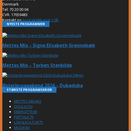
Denmark
Tel: 70 20 00 04
CVR. 17059483
Kontakt os:
kontakt@kanal-1.dk
NYESTE PROGRAMMER
Mettes Mix – Signe Elisabeth Grønnebæk
Mettes Mix – Torben Stenkilde
Østerbroweekend 2026 – Dubaduba
STØRSTE PROGRAMSERIER
METTES MIX
463
DOULA
150
ENERGITTE
80
PEPTALK
79
LOKALKULTUR
75
MUSIK
60