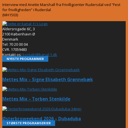
Interview med Anette Marshall fra Frivilligcenter Rudersdal ved “Fest
for frivilligheden” i Ruderdal
(MH1503)
Aldersrogade 6C, 3
2100 København Ø
Denmark
Tel: 70 20 00 04
CVR. 17059483
Kontakt os:
kontakt@kanal-1.dk
NYESTE PROGRAMMER
Mettes Mix – Signe Elisabeth Grønnebæk
Mettes Mix – Torben Stenkilde
Østerbroweekend 2026 – Dubaduba
STØRSTE PROGRAMSERIER