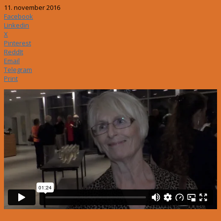
11. november 2016
Facebook
Linkedin
X
Pinterest
ReddIt
Email
Telegram
Print