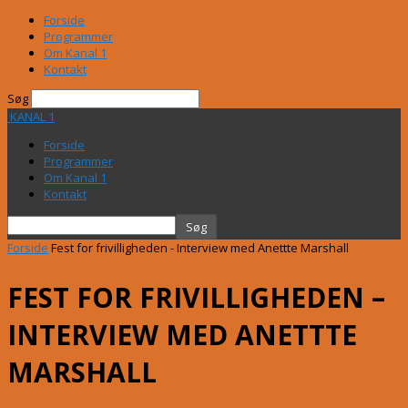
Forside
Programmer
Om Kanal 1
Kontakt
Søg
KANAL 1
Forside
Programmer
Om Kanal 1
Kontakt
Forside
Fest for frivilligheden - Interview med Anettte Marshall
FEST FOR FRIVILLIGHEDEN –
INTERVIEW MED ANETTTE
MARSHALL