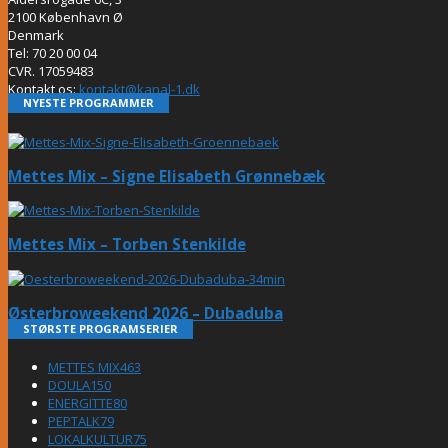
2100 København Ø
Denmark
Tel: 70 20 00 04
CVR. 17059483
Kontakt os:
kontakt@kanal-1.dk
NYESTE PROGRAMMER
Mettes Mix – Signe Elisabeth Grønnebæk
Mettes Mix – Torben Stenkilde
Østerbroweekend 2026 – Dubaduba
STØRSTE PROGRAMSERIER
METTES MIX
463
DOULA
150
ENERGITTE
80
PEPTALK
79
LOKALKULTUR
75