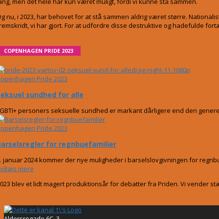
ang, men det hele har kun været muligt, fordi vi kunne stå sammen.
g nu, i 2023, har behovet for at stå sammen aldrig været større. National
remskridt, vi har gjort. For at udfordre disse destruktive og hadefulde for
COPENHAGEN PRIDE 2023
openhagen Pride 2023
Seksuel sundhed for alle
GBTI+ personers seksuelle sundhed er markant dårligere end den generel
openhagen Pride 2023
Barselsregler for regnbuefamilier
. januar 2024 kommer der nye muligheder i barselslovgivningen for regnbuef
ndlæs mere
023 blev et lidt magert produktionsår for debatter fra Priden. Vi vender st
Aldersrogade 6C, 3