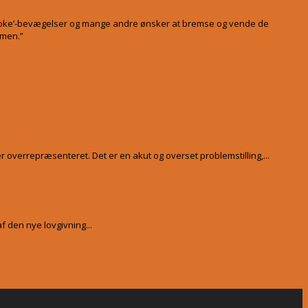
nti-woke’-bevægelser og mange andre ønsker at bremse og vende de
mmen.”
errepræsenteret. Det er en akut og overset problemstilling,...
f den nye lovgivning...