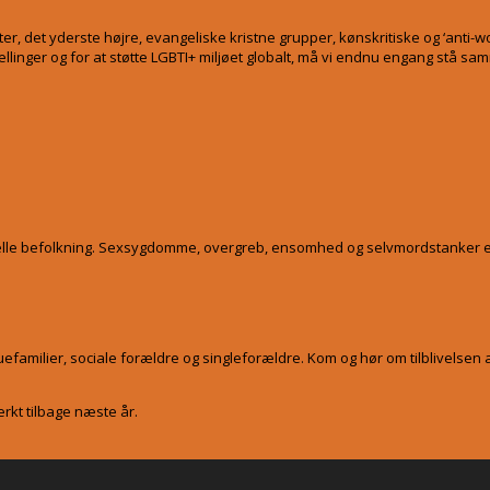
ister, det yderste højre, evangeliske kristne grupper, kønskritiske og ‘a
tællinger og for at støtte LGBTI+ miljøet globalt, må vi endnu engang stå sa
le befolkning. Sexsygdomme, overgreb, ensomhed og selvmordstanker er ov
amilier, sociale forældre og singleforældre. Kom og hør om tilblivelsen a
ærkt tilbage næste år.