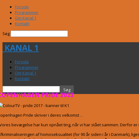
Forside
Programmer
Om Kanal 1
Kontakt
Søg
KANAL 1
Forside
Programmer
Om Kanal 1
Kontakt
COPENHAGEN PRIDE 2023
openhagen Pride skriver i deres velkomst . .
Vores bevægelse har kun opnået ting, når vi har stået sammen. Derfor e
fkriminaliseringen af homoseksualitet (for 90 år siden i år i Danmark), li