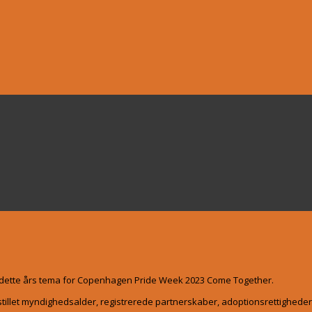
r dette års tema for Copenhagen Pride Week 2023 Come Together.
gestillet myndighedsalder, registrerede partnerskaber, adoptionsrettigheder