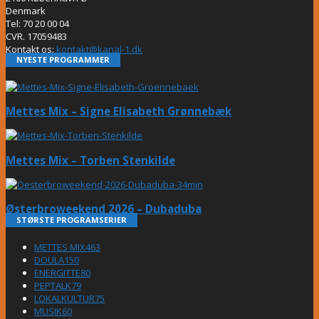
Denmark
Tel: 70 20 00 04
CVR. 17059483
Kontakt os:
kontakt@kanal-1.dk
NYESTE PROGRAMMER
Mettes Mix – Signe Elisabeth Grønnebæk
Mettes Mix – Torben Stenkilde
Østerbroweekend 2026 – Dubaduba
STØRSTE PROGRAMSERIER
METTES MIX
463
DOULA
150
ENERGITTE
80
PEPTALK
79
LOKALKULTUR
75
MUSIK
60