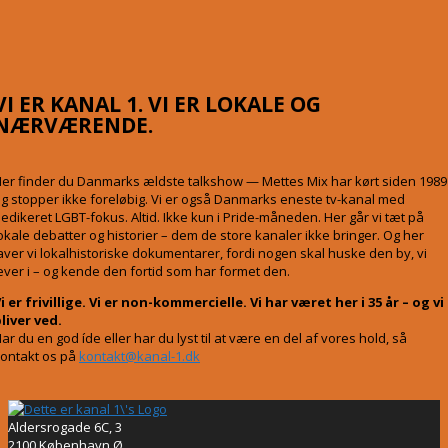
VI ER KANAL 1. VI ER LOKALE OG
NÆRVÆRENDE.
er finder du Danmarks ældste talkshow — Mettes Mix har kørt siden 1989
g stopper ikke foreløbig. Vi er også Danmarks eneste tv-kanal med
edikeret LGBT-fokus. Altid. Ikke kun i Pride-måneden. Her går vi tæt på
okale debatter og historier – dem de store kanaler ikke bringer. Og her
aver vi lokalhistoriske dokumentarer, fordi nogen skal huske den by, vi
ever i – og kende den fortid som har formet den.
i er frivillige. Vi er non-kommercielle. Vi har været her i 35 år – og vi
liver ved.
ar du en god íde eller har du lyst til at være en del af vores hold, så
ontakt os på
kontakt@kanal-1.dk
Aldersrogade 6C, 3
2100 København Ø