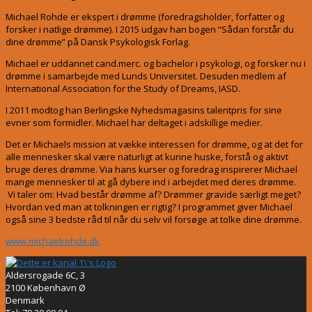
Michael Rohde er ekspert i drømme (foredragsholder, forfatter og
forsker i natlige drømme). I 2015 udgav han bogen “Sådan forstår du
dine drømme” på Dansk Psykologisk Forlag.
Michael er uddannet cand.merc. og bachelor i psykologi, og forsker nu i
drømme i samarbejde med Lunds Universitet. Desuden medlem af
International Association for the Study of Dreams, IASD.
I 2011 modtog han Berlingske Nyhedsmagasins talentpris for sine
evner som formidler. Michael har deltaget i adskillige medier.
Det er Michaels mission at vække interessen for drømme, og at det for
alle mennesker skal være naturligt at kunne huske, forstå og aktivt
bruge deres drømme. Via hans kurser og foredrag inspirerer Michael
mange mennesker til at gå dybere ind i arbejdet med deres drømme.
Vi taler om: Hvad består drømme af? Drømmer gravide særligt meget?
Hvordan ved man at tolkningen er rigtig? I programmet giver Michael
også sine 3 bedste råd til når du selv vil forsøge at tolke dine drømme.
www.michaelrohde.dk
Aldersrogade 6C, 3
2100 København Ø
Denmark