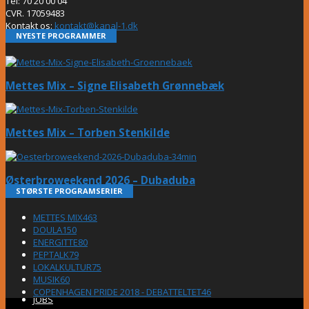
Tel: 70 20 00 04
CVR. 17059483
Kontakt os:
kontakt@kanal-1.dk
NYESTE PROGRAMMER
Mettes Mix – Signe Elisabeth Grønnebæk
Mettes Mix – Torben Stenkilde
Østerbroweekend 2026 – Dubaduba
STØRSTE PROGRAMSERIER
METTES MIX
463
DOULA
150
ENERGITTE
80
PEPTALK
79
LOKALKULTUR
75
MUSIK
60
COPENHAGEN PRIDE 2018 - DEBATTELTET
46
JOBS