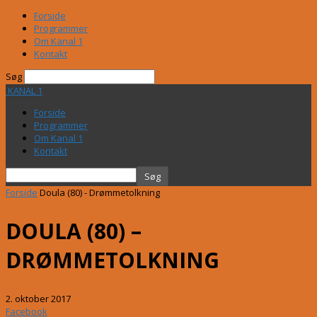
Forside
Programmer
Om Kanal 1
Kontakt
Søg
KANAL 1
Forside
Programmer
Om Kanal 1
Kontakt
Forside
Doula (80) - Drømmetolkning
DOULA (80) –
DRØMMETOLKNING
2. oktober 2017
Facebook