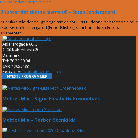
U runder det skarpe hjørne
EU runder det skarpe hjørne (4) – Søren Søndergaard
et er ikke alle der er lige begejstrede for EF/EU. I denne henseende skal 
øde Søren Søndergaard (Enhedslisten), som har siddet i Europa-
arlamentet...
Aldersrogade 6C, 3
2100 København Ø
Denmark
Tel: 70 20 00 04
CVR. 17059483
Kontakt os:
kontakt@kanal-1.dk
NYESTE PROGRAMMER
Mettes Mix – Signe Elisabeth Grønnebæk
Mettes Mix – Torben Stenkilde