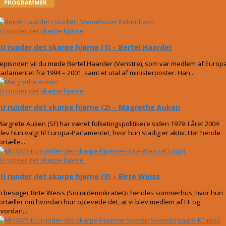
PROGRAMMER
U runder det skarpe hjørne
EU runder det skarpe hjørne (1) – Bertel Haarder
 episoden vil du møde Bertel Haarder (Venstre), som var medlem af Europ
arlamentet fra 1994 – 2001, samt et utal af ministerposter. Han...
U runder det skarpe hjørne
EU runder det skarpe hjørne (2) – Magrethe Auken
argrete Auken (SF) har været folketingspolitikere siden 1979. I året 2004
lev hun valgt til Europa-Parlamentet, hvor hun stadig er aktiv. Hør hende
ortælle...
U runder det skarpe hjørne
EU runder det skarpe hjørne (3) – Birte Weiss
i besøger Birte Weiss (Socialdemokratiet) i hendes sommerhus, hvor hun
ortæller om hvordan hun oplevede det, at vi blev medlem af EF og
vordan...