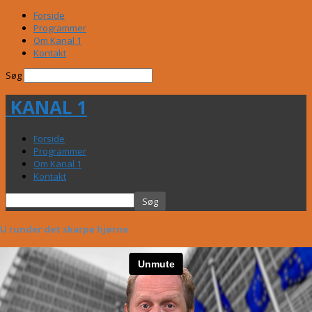
Forside
Programmer
Om Kanal 1
Kontakt
Søg
KANAL 1
Forside
Programmer
Om Kanal 1
Kontakt
EU runder det skarpe hjørne