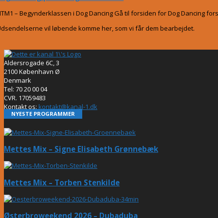
TM1 – Begynderklassen i Dog Dancing Gå til forsiden for Dog Dancing forsid
dsendelserne vil løbende komme her, som vi får dem bearbejdet.
Aldersrogade 6C, 3
2100 København Ø
Denmark
Tel: 70 20 00 04
CVR. 17059483
Kontakt os:
kontakt@kanal-1.dk
NYESTE PROGRAMMER
Mettes Mix – Signe Elisabeth Grønnebæk
Mettes Mix – Torben Stenkilde
Østerbroweekend 2026 – Dubaduba