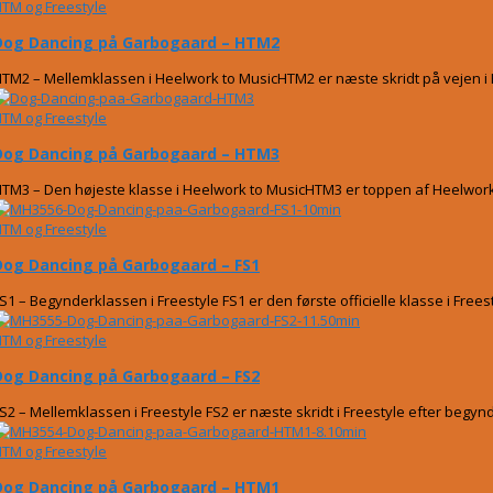
TM og Freestyle
Dog Dancing på Garbogaard – HTM2
TM2 – Mellemklassen i Heelwork to MusicHTM2 er næste skridt på vejen i H
TM og Freestyle
Dog Dancing på Garbogaard – HTM3
TM3 – Den højeste klasse i Heelwork to MusicHTM3 er toppen af Heelwork t
TM og Freestyle
Dog Dancing på Garbogaard – FS1
S1 – Begynderklassen i Freestyle FS1 er den første officielle klasse i Frees
TM og Freestyle
Dog Dancing på Garbogaard – FS2
S2 – Mellemklassen i Freestyle FS2 er næste skridt i Freestyle efter beg
TM og Freestyle
Dog Dancing på Garbogaard – HTM1