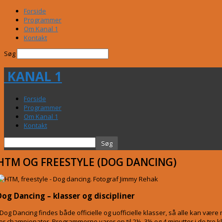
Forside
Programmer
Om Kanal 1
Kontakt
Søg
KANAL 1
Forside
Programmer
Om Kanal 1
Kontakt
HTM OG FREESTYLE (DOG DANCING)
Dog Dancing – klasser og discipliner
 Dog Dancing findes både officielle og uofficielle klasser, så alle kan være 
or championater. Programmerne varer op til 2½, 3½ og 4 minutter i de tre k