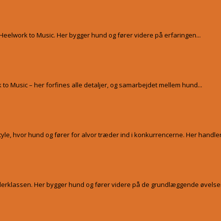
eelwork to Music. Her bygger hund og fører videre på erfaringen...
o Music – her forfines alle detaljer, og samarbejdet mellem hund...
tyle, hvor hund og fører for alvor træder ind i konkurrencerne. Her handler.
ynderklassen. Her bygger hund og fører videre på de grundlæggende øvelser