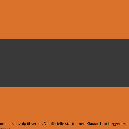
med – fra hvalp til senior. De officielle starter med
Klasse 1
for begyndere,
lasser.