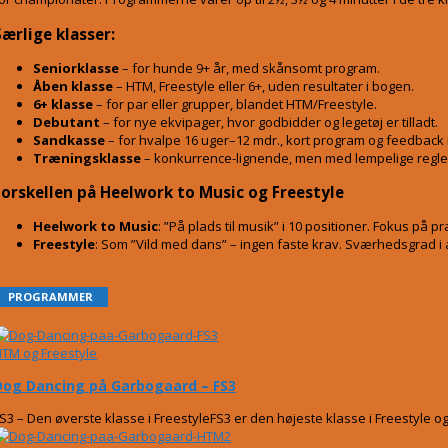
Særlige klasser:
Seniorklasse
– for hunde 9+ år, med skånsomt program.
Åben klasse
– HTM, Freestyle eller 6+, uden resultater i bogen.
6+ klasse
– for par eller grupper, blandet HTM/Freestyle.
Debutant
– for nye ekvipager, hvor godbidder og legetøj er tilladt.
Sandkasse
– for hvalpe 16 uger–12 mdr., kort program og feedback i 
Træningsklasse
– konkurrence-lignende, men med lempelige regle
Forskellen på Heelwork to Music og Freestyle
Heelwork to Music
: ”På plads til musik” i 10 positioner. Fokus p
Freestyle
: Som ”Vild med dans” – ingen faste krav. Sværhedsgrad i
PROGRAMMER
TM og Freestyle
Dog Dancing på Garbogaard – FS3
S3 – Den øverste klasse i FreestyleFS3 er den højeste klasse i Freestyle o