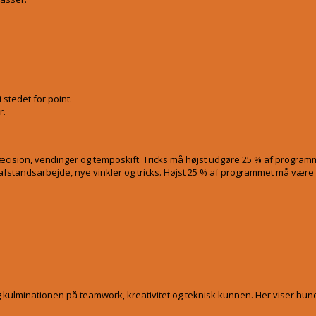
stedet for point.
r.
å præcision, vendinger og temposkift. Tricks må højst udgøre 25 % af progra
 afstandsarbejde, nye vinkler og tricks. Højst 25 % af programmet må være
g kulminationen på teamwork, kreativitet og teknisk kunnen. Her viser hund