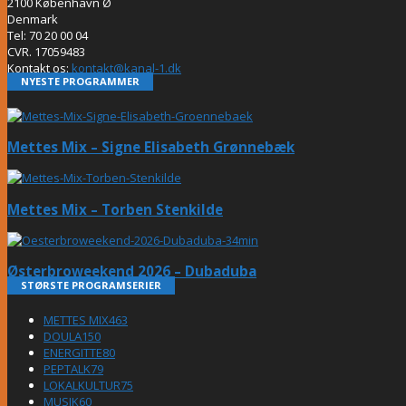
2100 København Ø
Denmark
Tel: 70 20 00 04
CVR. 17059483
Kontakt os:
kontakt@kanal-1.dk
NYESTE PROGRAMMER
Mettes Mix – Signe Elisabeth Grønnebæk
Mettes Mix – Torben Stenkilde
Østerbroweekend 2026 – Dubaduba
STØRSTE PROGRAMSERIER
METTES MIX
463
DOULA
150
ENERGITTE
80
PEPTALK
79
LOKALKULTUR
75
MUSIK
60