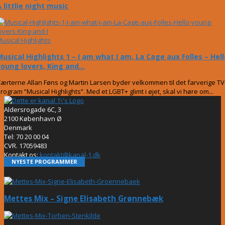
 littlie night music
usical Highlights
Musical Highlights 1 – I am what I am, La Cage aux Folles – Hell
young lovers, King and...
ærterne Allan Føns og Martin Larsen byder velkommen til det farverige TV
rogram ”Musical Highlights”. Med et LGBT+ glimt i øjet, skal vi høre om...
Aldersrogade 6C, 3
2100 København Ø
Denmark
Tel: 70 20 00 04
CVR. 17059483
Kontakt os:
kontakt@kanal-1.dk
NYESTE PROGRAMMER
Mettes Mix – Signe Elisabeth Grønnebæk