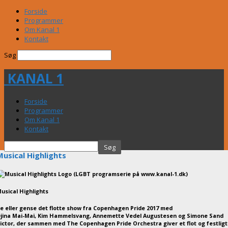
Forside
Programmer
Om Kanal 1
Kontakt
Søg
KANAL 1
Forside
Programmer
Om Kanal 1
Kontakt
Musical Highlights
usical Highlights
e eller gense det flotte show fra Copenhagen Pride 2017 med
jina Mai-Mai, Kim Hammelsvang, Annemette Vedel Augustesen og Simone Sand
ictor, der sammen med The Copenhagen Pride Orchestra giver et flot og festligt