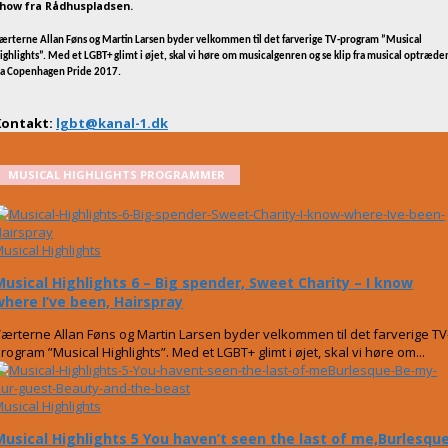
how fra Rådhuspladsen.
ærterne Allan Føns og Martin Larsen byder velkommen til det farverige TV-program ”Musical
ighlights”. Med et LGBT+ glimt i øjet, skal vi høre om musicalgenren og se klip fra musical optræde
ra Copenhagen Pride 2017.
Kontakt:
lgbt@kanal-1.dk
MUSICAL HIGHLIGHTS PROGRAMMER
usical Highlights
Musical Highlights 6 – Big spender, Sweet Charity – I know
where I’ve been, Hairspray
ærterne Allan Føns og Martin Larsen byder velkommen til det farverige TV
rogram ”Musical Highlights”. Med et LGBT+ glimt i øjet, skal vi høre om...
usical Highlights
Musical Highlights 5 You haven’t seen the last of me,Burlesqu