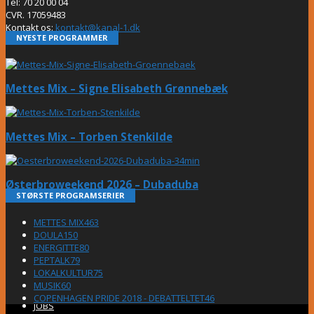
Tel: 70 20 00 04
CVR. 17059483
Kontakt os:
kontakt@kanal-1.dk
NYESTE PROGRAMMER
Mettes Mix – Signe Elisabeth Grønnebæk
Mettes Mix – Torben Stenkilde
Østerbroweekend 2026 – Dubaduba
STØRSTE PROGRAMSERIER
METTES MIX
463
DOULA
150
ENERGITTE
80
PEPTALK
79
LOKALKULTUR
75
MUSIK
60
COPENHAGEN PRIDE 2018 - DEBATTELTET
46
JOBS