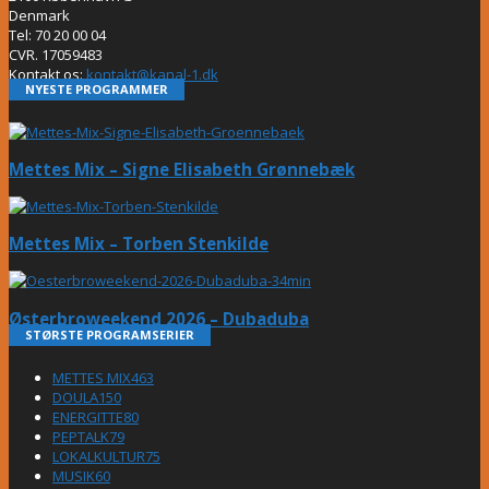
Denmark
Tel: 70 20 00 04
CVR. 17059483
Kontakt os:
kontakt@kanal-1.dk
NYESTE PROGRAMMER
Mettes Mix – Signe Elisabeth Grønnebæk
Mettes Mix – Torben Stenkilde
Østerbroweekend 2026 – Dubaduba
STØRSTE PROGRAMSERIER
METTES MIX
463
DOULA
150
ENERGITTE
80
PEPTALK
79
LOKALKULTUR
75
MUSIK
60