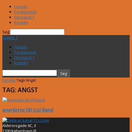
Forside
Programmer
Om Kanal 1
Kontakt
Søg
KANAL 1
Forside
Programmer
Om Kanal 1
Kontakt
Forside
Tags
Angst
TAG: ANGST
enerGitte (8) Lizl Rand
Aldersrogade 6C, 3
2100 København Ø