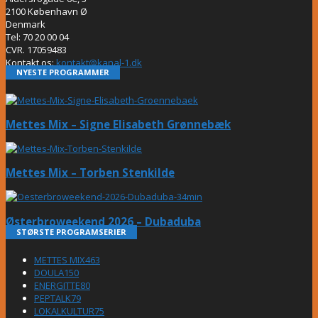
2100 København Ø
Denmark
Tel: 70 20 00 04
CVR. 17059483
Kontakt os:
kontakt@kanal-1.dk
NYESTE PROGRAMMER
Mettes Mix – Signe Elisabeth Grønnebæk
Mettes Mix – Torben Stenkilde
Østerbroweekend 2026 – Dubaduba
STØRSTE PROGRAMSERIER
METTES MIX
463
DOULA
150
ENERGITTE
80
PEPTALK
79
LOKALKULTUR
75