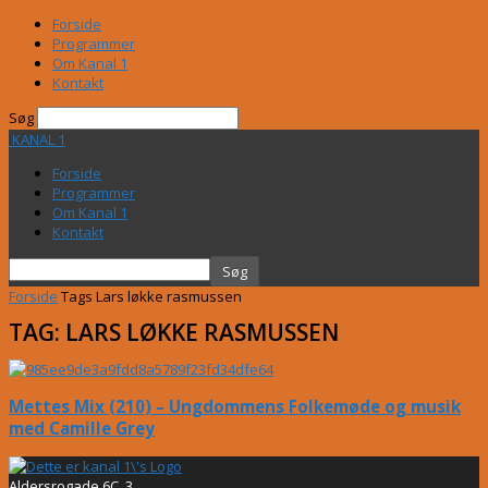
Forside
Programmer
Om Kanal 1
Kontakt
Søg
KANAL 1
Forside
Programmer
Om Kanal 1
Kontakt
Forside
Tags
Lars løkke rasmussen
TAG: LARS LØKKE RASMUSSEN
Mettes Mix (210) – Ungdommens Folkemøde og musik
med Camille Grey
Aldersrogade 6C, 3