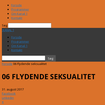
Forside
Programmer
Om Kanal 1
Kontakt
Søg
KANAL 1
Forside
Programmer
Om Kanal 1
Kontakt
Forside
06 Flydende seksualitet
06 FLYDENDE SEKSUALITET
31. august 2017
Facebook
Linkedin
X