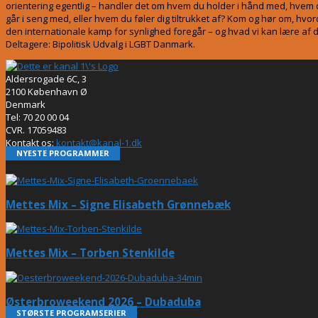
orientering egentlig – handler det om hvem du holder i hånd med, hvem
går i seng med, eller hvem du føler dig tiltrukket af? Kom og hør om, hvo
den internationale kamp for synlighed foregår – og hvad vi kan lære af 
Deltagere: Bipolitisk Udvalg i LGBT Danmark.
Aldersrogade 6C, 3
2100 København Ø
Denmark
Tel: 70 20 00 04
CVR. 17059483
Kontakt os:
kontakt@kanal-1.dk
NYESTE PROGRAMMER
Mettes Mix – Signe Elisabeth Grønnebæk
Mettes Mix – Torben Stenkilde
Østerbroweekend 2026 – Dubaduba
STØRSTE PROGRAMSERIER