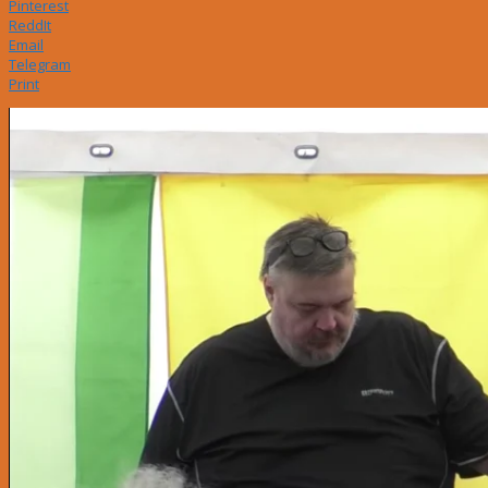
Pinterest
ReddIt
Email
Telegram
Print