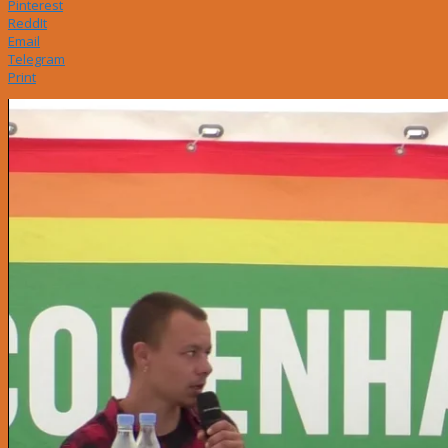
Pinterest
ReddIt
Email
Telegram
Print