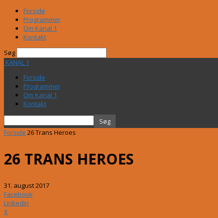
Forside
Programmer
Om Kanal 1
Kontakt
Søg
KANAL 1
Forside
Programmer
Om Kanal 1
Kontakt
Forside
26 Trans Heroes
26 TRANS HEROES
31. august 2017
Facebook
Linkedin
X