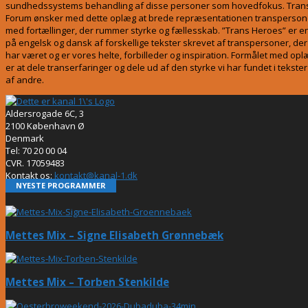
sundhedssystems behandling af disse personer som hovedfokus. Trans
Forum ønsker med dette oplæg at brede repræsentationen transperson
med fortællinger, der rummer styrke og fællesskab. ”Trans Heroes” er 
på engelsk og dansk af forskellige tekster skrevet af transpersoner, der
har været og er vores helte, forbilleder og inspiration. Formålet med op
er at dele transerfaringer og dele ud af den styrke vi har fundet i tekste
af andre.
Aldersrogade 6C, 3
2100 København Ø
Denmark
Tel: 70 20 00 04
CVR. 17059483
Kontakt os:
kontakt@kanal-1.dk
NYESTE PROGRAMMER
Mettes Mix – Signe Elisabeth Grønnebæk
Mettes Mix – Torben Stenkilde