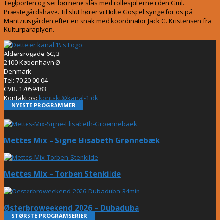
Teglporten og ser børnene slås med rollespillerne i den Gml.
Præstegårdshave. Til slut hører vi Holte Gospel synge for os på
Mantziusgården efter en snak med koordinator Jack O. Kristensen fra
Kulturparaplyen.
Aldersrogade 6C, 3
2100 København Ø
Denmark
Tel: 70 20 00 04
CVR. 17059483
Kontakt os:
kontakt@kanal-1.dk
NYESTE PROGRAMMER
Mettes Mix – Signe Elisabeth Grønnebæk
Mettes Mix – Torben Stenkilde
Østerbroweekend 2026 – Dubaduba
STØRSTE PROGRAMSERIER