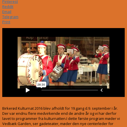
Pinterest
ReddIt
Email
Telegram
Print
Birkerød Kulturnat 2016 blev afholdt for 19.gang d.9. september i år.
Der var endnu flere medvirkende end de andre år og vi har derfor
lavet to programmer fra kulturnatten.I dette første program møder vi
Vedbæk Garden, ser gadeteater, møder den nye centerleder for