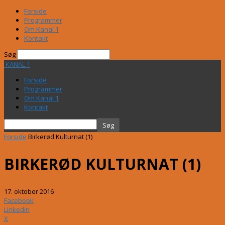
Forside
Programmer
Om Kanal 1
Kontakt
Søg
KANAL 1
Forside
Programmer
Om Kanal 1
Kontakt
Forside
Birkerød Kulturnat (1)
BIRKERØD KULTURNAT (1)
17. oktober 2016
Facebook
Linkedin
X