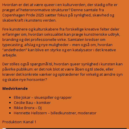
Hvordan er det at være queer i en kulturverden, der stadig ofte er
præget af heteronormative strukturer? Denne samtale fra
Copenhagen Pride 2025 sætter fokus på synlighed, skævhed og
skaberkraft i kunstens verden.
Fire kunstnere og kulturskabere fra forskellige kreative felter deler
erfaringer om, hvordan seksualitet kan præge kunstneriske udtryk,
branding og det professionelle virke. Samtalen kredser om
typecasting, afslag og nye muligheder – men også om, hvordan
“andetheden” kan blive en styrke og en katalysator i det kreative
arbejde.
Der stilles også spørgsmål til, hvordan queer synlighed i kunsten kan
påvirke publikum: er det nok blot at være åben og til stede, eller
kræver det konkrete værker og optrædener for virkelig at ændre syn
og skabe nye horisonter?
Medvirkende
Ellie Jokar – skuespiller og rapper
Cecilie Bau – komiker
Rikke Bronx – DJ
Henriette Hellstern – billedkunstner, moderator
Produktion: Kanal 1