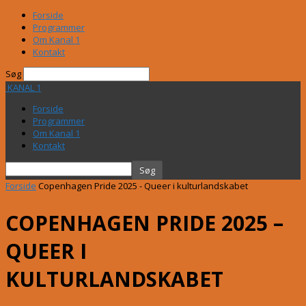
Forside
Programmer
Om Kanal 1
Kontakt
Søg
KANAL 1
Forside
Programmer
Om Kanal 1
Kontakt
Forside
Copenhagen Pride 2025 - Queer i kulturlandskabet
COPENHAGEN PRIDE 2025 –
QUEER I
KULTURLANDSKABET