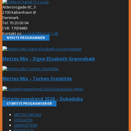
Aldersrogade 6C, 3
2100 København Ø
Denmark
Tel: 70 20 00 04
CVR. 17059483
Kontakt os:
kontakt@kanal-1.dk
NYESTE PROGRAMMER
Mettes Mix – Signe Elisabeth Grønnebæk
Mettes Mix – Torben Stenkilde
Østerbroweekend 2026 – Dubaduba
STØRSTE PROGRAMSERIER
METTES MIX
463
DOULA
150
ENERGITTE
80
PEPTALK
79