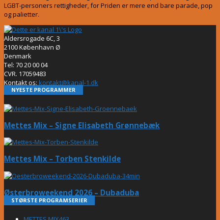
LGBT-personers rettigheder, for Priden er mere end bare parade, pop
og palietter.
Aldersrogade 6C, 3
2100 København Ø
Denmark
Tel: 70 20 00 04
CVR. 17059483
Kontakt os:
kontakt@kanal-1.dk
NYESTE PROGRAMMER
Mettes Mix – Signe Elisabeth Grønnebæk
Mettes Mix – Torben Stenkilde
Østerbroweekend 2026 – Dubaduba
STØRSTE PROGRAMSERIER
METTES MIX
463