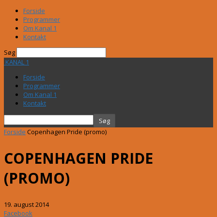
Forside
Programmer
Om Kanal 1
Kontakt
Søg
KANAL 1
Forside
Programmer
Om Kanal 1
Kontakt
Forside
Copenhagen Pride (promo)
COPENHAGEN PRIDE
(PROMO)
19. august 2014
Facebook