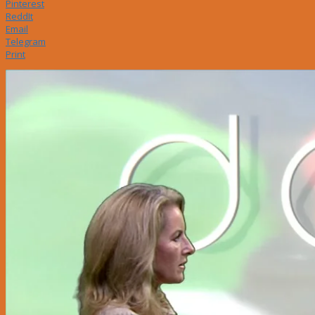
Pinterest
ReddIt
Email
Telegram
Print