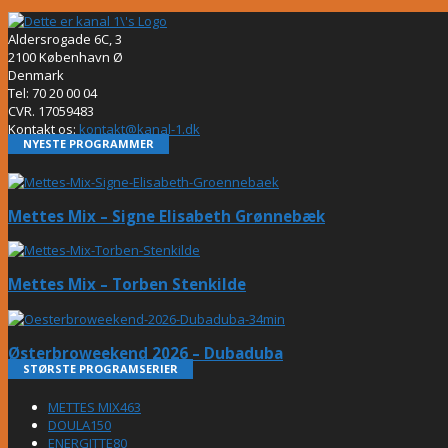
Aldersrogade 6C, 3
2100 København Ø
Denmark
Tel: 70 20 00 04
CVR. 17059483
Kontakt os:
kontakt@kanal-1.dk
NYESTE PROGRAMMER
Mettes Mix – Signe Elisabeth Grønnebæk
Mettes Mix – Torben Stenkilde
Østerbroweekend 2026 – Dubaduba
STØRSTE PROGRAMSERIER
METTES MIX
463
DOULA
150
ENERGITTE
80