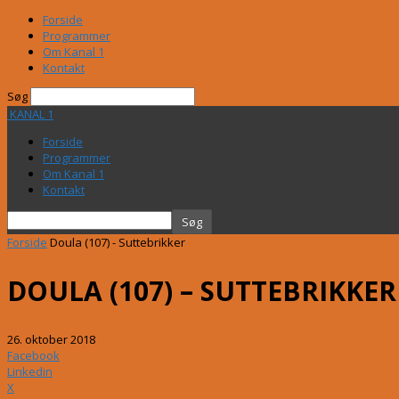
Forside
Programmer
Om Kanal 1
Kontakt
Søg
KANAL 1
Forside
Programmer
Om Kanal 1
Kontakt
Forside
Doula (107) - Suttebrikker
DOULA (107) – SUTTEBRIKKER
26. oktober 2018
Facebook
Linkedin
X