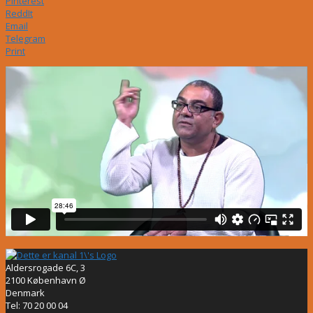
Pinterest
ReddIt
Email
Telegram
Print
Aldersrogade 6C, 3
2100 København Ø
Denmark
Tel: 70 20 00 04