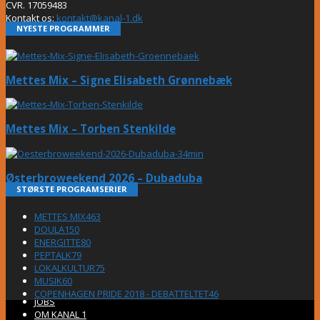
CVR. 17059483
Kontakt os:
kontakt@kanal-1.dk
NYESTE PROGRAMMER
Mettes Mix – Signe Elisabeth Grønnebæk
Mettes Mix – Torben Stenkilde
Østerbroweekend 2026 – Dubaduba
STØRSTE PROGRAMSERIER
METTES MIX
463
DOULA
150
ENERGITTE
80
PEPTALK
79
LOKALKULTUR
75
MUSIK
60
COPENHAGEN PRIDE 2018 - DEBATTELTET
46
JOBS
OM KANAL 1