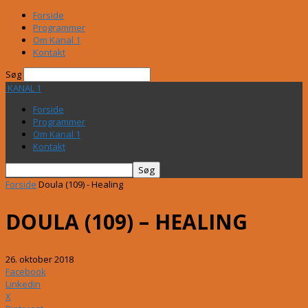
Forside
Programmer
Om Kanal 1
Kontakt
Søg
KANAL 1
Forside
Programmer
Om Kanal 1
Kontakt
Forside
Doula (109) - Healing
DOULA (109) – HEALING
26. oktober 2018
Facebook
Linkedin
X