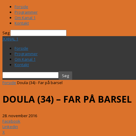
Forside
Programmer
Om Kanal 1
Kontakt
Søg
KANAL 1
Forside
Programmer
Om Kanal 1
Kontakt
Forside
Doula (34) - Far på barsel
DOULA (34) – FAR PÅ BARSEL
28. november 2016
Facebook
Linkedin
X