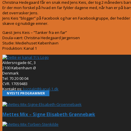
Christina Hedegaard får en snak med Jens Keis, der tog 2 måneders barsel
Er der mon forskel på hvad en far fylder dagene med, når han er på barse
det overrasker Jens.
Jens Keis ”blogger” på Facebook og har en Facebookgruppe, der hedder ”T
skæve og nutidige emner.
Gæst: Jens Keis – ”Tanker fra en far”
Doula-vært: Christina Hedegaard Jørgensen
Studie: Mediehuset København
Produktion: Kanal 1
Aldersrogade 6C, 3
2100 København Ø
Denmark
Tel: 70 20 00 04
CVR. 17059483
Kontakt os:
kontakt@kanal-1.dk
NYESTE PROGRAMMER
Mettes Mix – Signe Elisabeth Grønnebæk