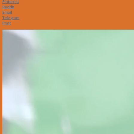
Pinterest
ReddIt
Email
Telegram
Print