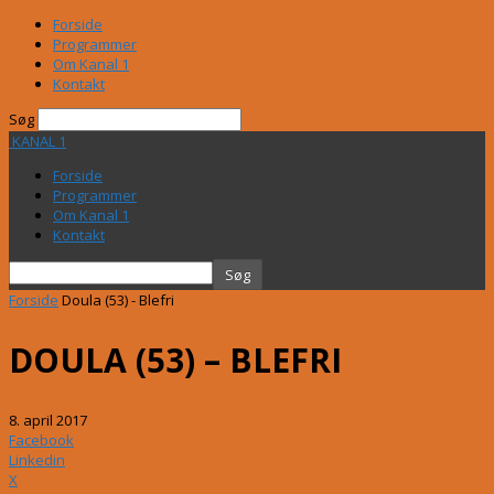
Forside
Programmer
Om Kanal 1
Kontakt
Søg
KANAL 1
Forside
Programmer
Om Kanal 1
Kontakt
Forside
Doula (53) - Blefri
DOULA (53) – BLEFRI
8. april 2017
Facebook
Linkedin
X