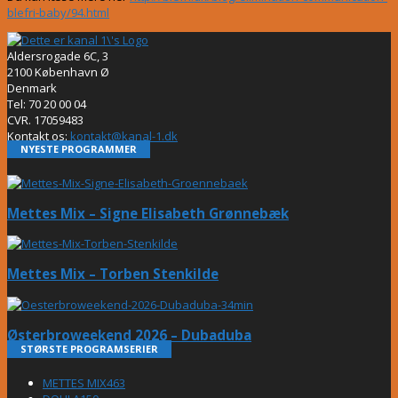
blefri-baby/94.html
Aldersrogade 6C, 3
2100 København Ø
Denmark
Tel: 70 20 00 04
CVR. 17059483
Kontakt os:
kontakt@kanal-1.dk
NYESTE PROGRAMMER
Mettes Mix – Signe Elisabeth Grønnebæk
Mettes Mix – Torben Stenkilde
Østerbroweekend 2026 – Dubaduba
STØRSTE PROGRAMSERIER
METTES MIX
463