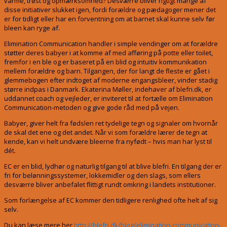
varme, trøst og opmærksomhed? Desværre bliver rigtigt mange af
disse initiativer slukket igen, fordi forældre og pædagoger mener det
er for tidligt eller har en forventning om at barnet skal kunne selv før
bleen kan ryge af.
Elimination Communication handler i simple vendinger om at forældre
støtter deres babyer i at komme af med afføring på potte eller toilet,
fremfor i en ble og er baseret på en blid og intuitiv kommunikation
mellem forældre og barn. Tilgangen, der for langt de fleste er gået i
glemmebogen efter indtoget af moderne engangsbleer, vinder stadig
større indpas i Danmark. Ekaterina Møller, indehaver af blefri.dk, er
uddannet coach og vejleder, er inviteret til at fortælle om Elimination
Communication-metoden og give gode råd med på vejen.
Babyer, giver helt fra fødslen ret tydelige tegn og signaler om hvornår
de skal det ene og det andet. Når vi som forældre lærer de tegn at
kende, kan vi helt undvære bleerne fra nyfødt – hvis man har lyst til
dét.
EC er en blid, lydhør og naturlig tilgang til at blive blefri. En tilgang der er
fri for belønningssystemer, lokkemidler og den slags, som ellers
desværre bliver anbefalet flittigt rundt omkring i landets institutioner.
Som forlængelse af EC kommer den tidligere renlighed ofte helt af sig
selv.
Du kan læse mere her
http://blefri.dk/blog/elimination-communication-