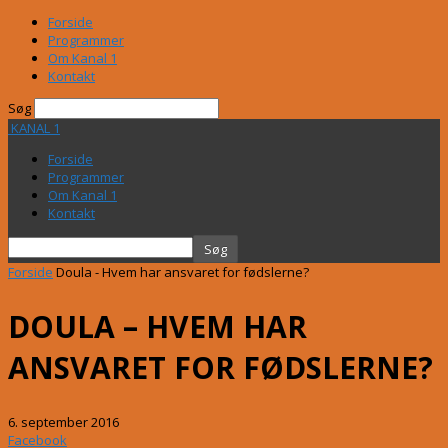
Forside
Programmer
Om Kanal 1
Kontakt
Søg
KANAL 1
Forside
Programmer
Om Kanal 1
Kontakt
Forside
Doula - Hvem har ansvaret for fødslerne?
DOULA – HVEM HAR
ANSVARET FOR FØDSLERNE?
6. september 2016
Facebook