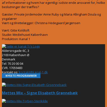
af informationer og hvem har egentlig i sidste ende ansvaret for, hvilke
beslutninger der træffes?
Gæster: Private Jordemoder Anne Ruby og Maria Allingham Doula og
yogalærer
Vært og tilrettelægger: Christina Hedegaard Jørgensen
Vært: Gitte Koldtoft
Studie: Mediehuset København
Produktion: Kanal 1
Aldersrogade 6C, 3
2100 København Ø
Denmark
Tel: 70 20 00 04
CVR. 17059483
Kontakt os:
kontakt@kanal-1.dk
NYESTE PROGRAMMER
Mettes Mix – Signe Elisabeth Grønnebæk