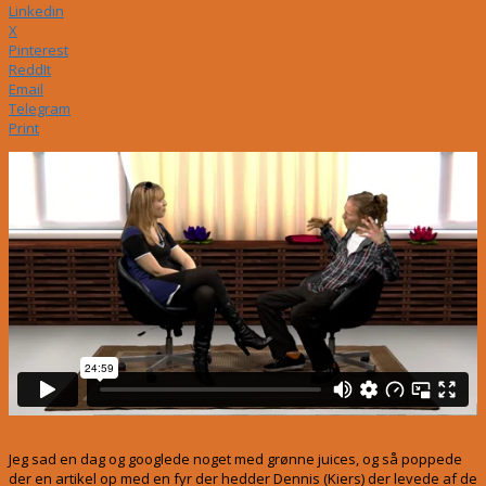
Linkedin
X
Pinterest
ReddIt
Email
Telegram
Print
Jeg sad en dag og googlede noget med grønne juices, og så poppede
der en artikel op med en fyr der hedder Dennis (Kiers) der levede af de