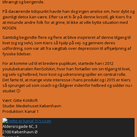
tiltrængt og berigende.
På daværende tidspunkt havde han dog ingen anelse om, hvor dybt og
gavnligt detox kan være. Efter ca et ½ år på denne livsstil, gik Kiers fra
at misunde andre folk for at grine, til ikke at ville bytte situation med
NOGEN.
Samtidig begyndte flere og flere at blive inspireret af denne tilgang til
livet (og sig selv), som Kiers så hjalp på vej- og gennem deres
udfordring, som var alt fra vægttab over depression til afhjælpning af
fysiske lidelser.
For at komme ud til et bredere puplikum, startede han i 2012
youtubekanalen RenSolskin, hvor han fortæller om sin tilgang til livet,
sig selv og helbred, hvor kost og udrensning spiller en central rolle.
Det førte til, at mange viste interesse i hans produkt og i 2015 er Kiers
så sprunget ud som coach og rådgiver indenfor helbred og sidder nu i
studiet 🙂
Vært: Gitte Koldtoft
Studie: Mediehuset København
Produktion: Kanal 1
Aldersrogade 6C, 3
2100 København Ø