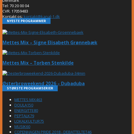
Denmark
Tel: 70 20 00 04
CVR. 17059483
Kontakt os:
kontakt@kanal-1.dk
NYESTE PROGRAMMER
Mettes Mix – Signe Elisabeth Grønnebæk
Mettes Mix – Torben Stenkilde
Østerbroweekend 2026 – Dubaduba
STØRSTE PROGRAMSERIER
METTES MIX
463
DOULA
150
ENERGITTE
80
PEPTALK
79
LOKALKULTUR
75
MUSIK
60
COPENHAGEN PRIDE 2018 - DEBATTELTET
46