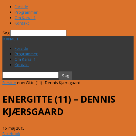
Forside
Programmer
Om Kanal 1
Kontakt
Søg
KANAL 1
Forside
Programmer
Om Kanal 1
Kontakt
Forside
enerGitte (11) - Dennis Kjærsgaard
ENERGITTE (11) – DENNIS
KJÆRSGAARD
16. maj 2015
Facebook