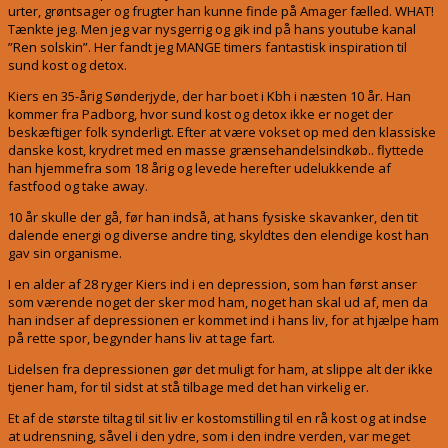
urter, grøntsager og frugter han kunne finde på Amager fælled. WHAT!
Tænkte jeg. Men jeg var nysgerrig og gik ind på hans youtube kanal
”Ren solskin”. Her fandt jeg MANGE timers fantastisk inspiration til
sund kost og detox.
Kiers en 35-årig Sønderjyde, der har boet i Kbh i næsten 10 år. Han
kommer fra Padborg, hvor sund kost og detox ikke er noget der
beskæftiger folk synderligt. Efter at være vokset op med den klassiske
danske kost, krydret med en masse grænsehandelsindkøb.. flyttede
han hjemmefra som 18 årig og levede herefter udelukkende af
fastfood og take away.
10 år skulle der gå, før han indså, at hans fysiske skavanker, den tit
dalende energi og diverse andre ting, skyldtes den elendige kost han
gav sin organisme.
I en alder af 28 ryger Kiers ind i en depression, som han først anser
som værende noget der sker mod ham, noget han skal ud af, men da
han indser af depressionen er kommet ind i hans liv, for at hjælpe ham
på rette spor, begynder hans liv at tage fart.
Lidelsen fra depressionen gør det muligt for ham, at slippe alt der ikke
tjener ham, for til sidst at stå tilbage med det han virkelig er.
Et af de største tiltag til sit liv er kostomstilling til en rå kost og at indse
at udrensning, såvel i den ydre, som i den indre verden, var meget