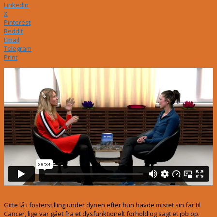
Linkedin
X
Pinterest
ReddIt
Email
Telegram
Print
Gitte lå i fosterstilling under dynen efter hun havde mistet sin far til
Cancer, lige var gået fra et dysfunktionelt forhold og sagt et job op.