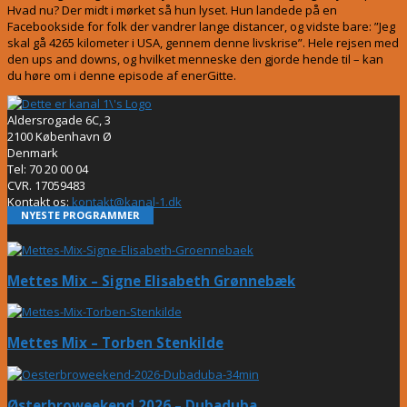
Hvad nu? Der midt i mørket så hun lyset. Hun landede på en
Facebookside for folk der vandrer lange distancer, og vidste bare: ”Jeg
skal gå 4265 kilometer i USA, gennem denne livskrise”. Hele rejsen med
den ups and downs, og hvilket menneske den gjorde hende til – kan
du høre om i denne episode af enerGitte.
Aldersrogade 6C, 3
2100 København Ø
Denmark
Tel: 70 20 00 04
CVR. 17059483
Kontakt os:
kontakt@kanal-1.dk
NYESTE PROGRAMMER
Mettes Mix – Signe Elisabeth Grønnebæk
Mettes Mix – Torben Stenkilde
Østerbroweekend 2026 – Dubaduba