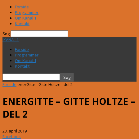
Forside
Programmer
Om Kanal 1
Kontakt
Søg
KANAL 1
Forside
Programmer
Om Kanal 1
Kontakt
Forside
enerGitte - Gitte Holtze - del 2
ENERGITTE – GITTE HOLTZE –
DEL 2
23. april 2019
Facebook