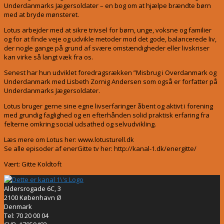
Underdanmarks Jægersoldater – en bog om at hjælpe brændte børn
med at bryde mønsteret.
Lotus arbejder med at sikre trivsel for børn, unge, voksne og familier
og for at finde veje og udvikle metoder mod det gode, balancerede liv,
der nogle gange på grund af svære omstændigheder eller livskriser
kan virke så langt væk fra os.
Senest har hun udviklet foredragsrækken ”Misbrug i Overdanmark og
Underdanmark med Lisbeth Zornig Andersen som også er forfatter på
Underdanmarks Jægersoldater.
Lotus bruger gerne sine egne livserfaringer åbent og aktivt i forening
med grundig faglighed og en efterhånden solid praktisk erfaring fra
felterne omkring social udsathed og selvudvikling.
Læs mere om Lotus her: www.lotusturell.dk
Se alle episoder af enerGitte tv her: http://kanal-1.dk/energitte/
Vært: Gitte Koldtoft
Aldersrogade 6C, 3
2100 København Ø
Denmark
Tel: 70 20 00 04