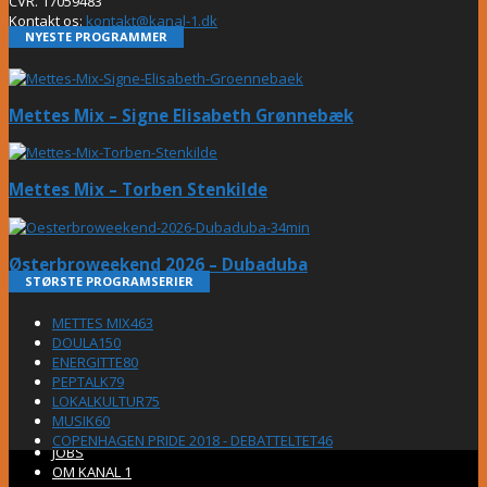
CVR. 17059483
Kontakt os:
kontakt@kanal-1.dk
NYESTE PROGRAMMER
Mettes Mix – Signe Elisabeth Grønnebæk
Mettes Mix – Torben Stenkilde
Østerbroweekend 2026 – Dubaduba
STØRSTE PROGRAMSERIER
METTES MIX
463
DOULA
150
ENERGITTE
80
PEPTALK
79
LOKALKULTUR
75
MUSIK
60
COPENHAGEN PRIDE 2018 - DEBATTELTET
46
JOBS
OM KANAL 1