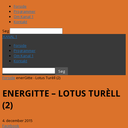
Forside
Programmer
Om Kanal 1
Kontakt
Søg
KANAL 1
Forside
Programmer
Om Kanal 1
Kontakt
Forside
enerGitte - Lotus Turèll (2)
ENERGITTE – LOTUS TURÈLL
(2)
4. december 2015
Facebook