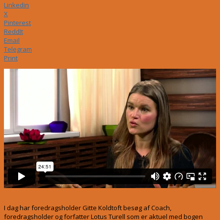
Linkedin
X
Pinterest
ReddIt
Email
Telegram
Print
I dag har foredragsholder Gitte Koldtoft besøg af Coach,
foredragsholder og forfatter Lotus Turell som er aktuel med bogen