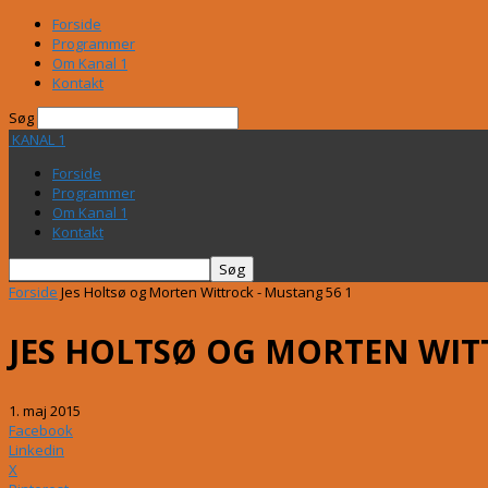
Forside
Programmer
Om Kanal 1
Kontakt
Søg
KANAL 1
Forside
Programmer
Om Kanal 1
Kontakt
Forside
Jes Holtsø og Morten Wittrock - Mustang 56 1
JES HOLTSØ OG MORTEN WIT
1. maj 2015
Facebook
Linkedin
X