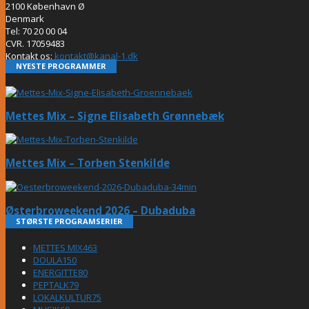
2100 København Ø
Denmark
Tel: 70 20 00 04
CVR. 17059483
Kontakt os:
kontakt@kanal-1.dk
NYESTE PROGRAMMER
Mettes Mix – Signe Elisabeth Grønnebæk
Mettes Mix – Torben Stenkilde
Østerbroweekend 2026 – Dubaduba
STØRSTE PROGRAMSERIER
METTES MIX
463
DOULA
150
ENERGITTE
80
PEPTALK
79
LOKALKULTUR
75