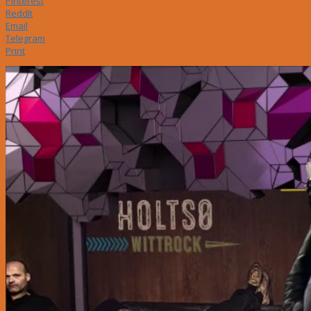
Pinterest
ReddIt
Email
Telegram
Print