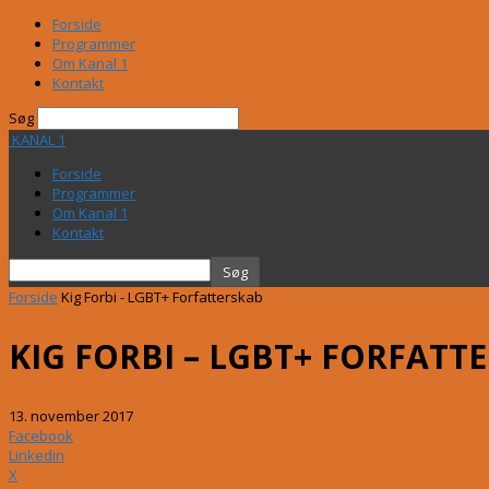
Forside
Programmer
Om Kanal 1
Kontakt
Søg
KANAL 1
Forside
Programmer
Om Kanal 1
Kontakt
Forside
Kig Forbi - LGBT+ Forfatterskab
KIG FORBI – LGBT+ FORFATT
13. november 2017
Facebook
Linkedin
X