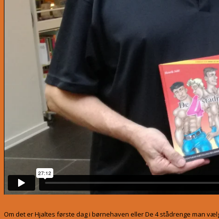
Om det er Hjaltes første dag i børnehaven eller De 4 stådrenge man vælge