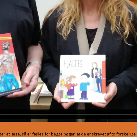
r at læse, så er fælles for begge bøger, at de er skrevet af to forskellig