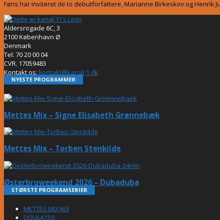
Føns har inviteret de to debutforfattere, Marianne Birkeskov og Henrik Juh
Aldersrogade 6C, 3
2100 København Ø
Denmark
Tel: 70 20 00 04
CVR. 17059483
Kontakt os:
kontakt@kanal-1.dk
NYESTE PROGRAMMER
Mettes Mix – Signe Elisabeth Grønnebæk
Mettes Mix – Torben Stenkilde
Østerbroweekend 2026 – Dubaduba
STØRSTE PROGRAMSERIER
METTES MIX
463
DOULA
150