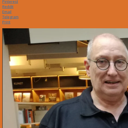
Pinterest
ReddIt
Email
Telegram
Print