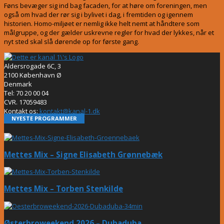
Føns bevæger sig ind bag facaden, for at høre om foreningen, men
også om hvad der rør sig i bylivet i dag, i fremtiden og igennem
historien. Homo-miljøet er nemlig ikke helt nemt at håndtere som
målgruppe, og der gælder uskrevne regler for hvad der lykkes, når et
nyt sted skal slå dørende op for første gang.
Aldersrogade 6C, 3
2100 København Ø
Denmark
Tel: 70 20 00 04
CVR. 17059483
Kontakt os:
kontakt@kanal-1.dk
NYESTE PROGRAMMER
Mettes Mix – Signe Elisabeth Grønnebæk
Mettes Mix – Torben Stenkilde
Østerbroweekend 2026 – Dubaduba