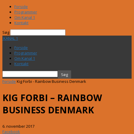
Forside
Programmer
Om Kanal 1
Kontakt
Søg
KANAL 1
Forside
Programmer
Om Kanal 1
Kontakt
Forside
Kig Forbi - Rainbow Business Denmark
KIG FORBI – RAINBOW
BUSINESS DENMARK
6. november 2017
Facebook