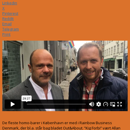
Linkedin
X
Pinterest
ReddIt
Email
Telegram
Print
De fleste homo-barer i København er med i Rainbow Business
Denmark, der bl.a. står bag bladet Out&About. ”Kig Forbi” vært Allan