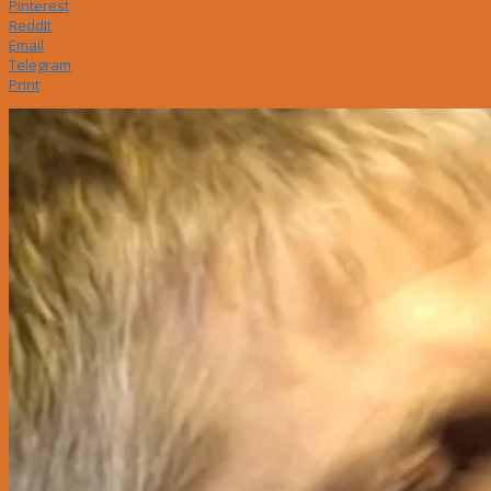
Pinterest
ReddIt
Email
Telegram
Print