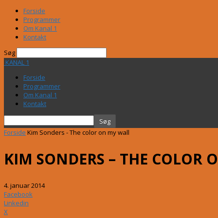
Forside
Programmer
Om Kanal 1
Kontakt
Søg
KANAL 1
Forside
Programmer
Om Kanal 1
Kontakt
Forside
Kim Sonders - The color on my wall
KIM SONDERS – THE COLOR 
4. januar 2014
Facebook
Linkedin
X