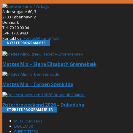
Aldersrogade 6C, 3
2100 København Ø
Denmark
Tel: 70 20 00 04
CVR. 17059483
Kontakt os:
kontakt@kanal-1.dk
NYESTE PROGRAMMER
Mettes Mix – Signe Elisabeth Grønnebæk
Mettes Mix – Torben Stenkilde
Østerbroweekend 2026 – Dubaduba
STØRSTE PROGRAMSERIER
METTES MIX
463
DOULA
150
ENERGITTE
80