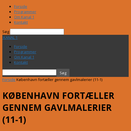
Forside
Programmer
Om Kanal 1
Kontakt
Søg
KANAL 1
Forside
Programmer
Om Kanal 1
Kontakt
Forside
København fortæller gennem gavlmalerier (11-1)
KØBENHAVN FORTÆLLER
GENNEM GAVLMALERIER
(11-1)