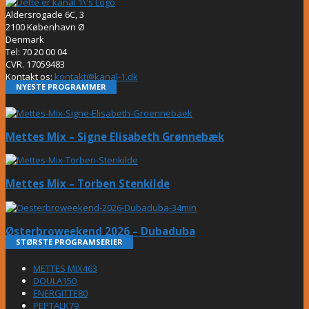
Aldersrogade 6C, 3
2100 København Ø
Denmark
Tel: 70 20 00 04
CVR. 17059483
Kontakt os:
kontakt@kanal-1.dk
NYESTE PROGRAMMER
Mettes Mix – Signe Elisabeth Grønnebæk
Mettes Mix – Torben Stenkilde
Østerbroweekend 2026 – Dubaduba
STØRSTE PROGRAMSERIER
METTES MIX
463
DOULA
150
ENERGITTE
80
PEPTALK
79