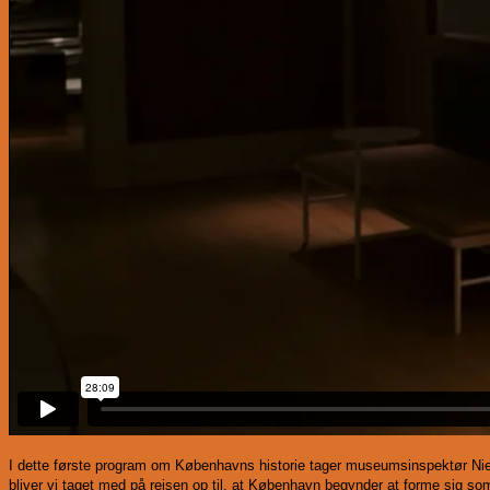
I dette første program om Københavns historie tager museumsinspektør Nie
bliver vi taget med på rejsen op til, at København begynder at forme sig som