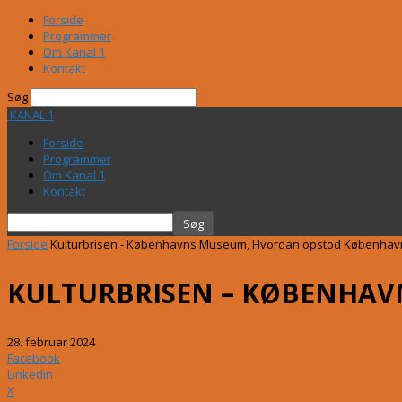
Forside
Programmer
Om Kanal 1
Kontakt
Søg
KANAL 1
Forside
Programmer
Om Kanal 1
Kontakt
Forside
Kulturbrisen - Københavns Museum, Hvordan opstod København?
KULTURBRISEN – KØBENHAV
28. februar 2024
Facebook
Linkedin
X