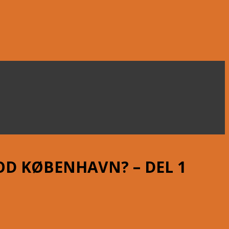
D KØBENHAVN? – DEL 1