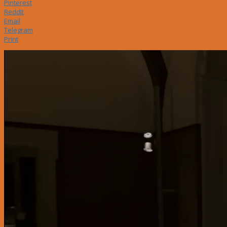
Pinterest
ReddIt
Email
Telegram
Print