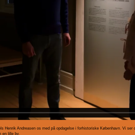
ls Henrik Andreasen os med på opdagelse i forhistoriske København. Vi ser 
 en lille by.