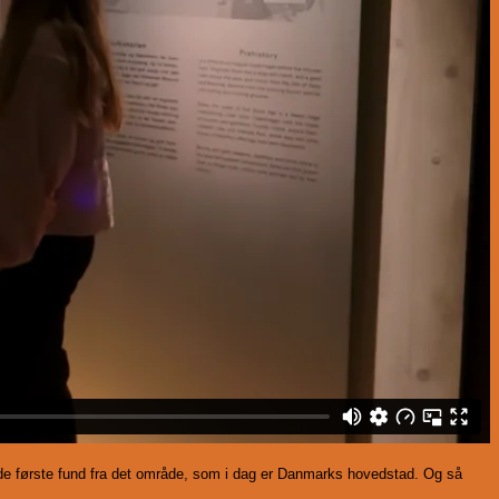
de første fund fra det område, som i dag er Danmarks hovedstad. Og så