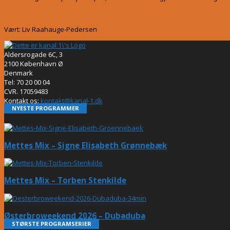
Vært: Liv Raahauge-Pedersen
Aldersrogade 6C, 3
2100 København Ø
Denmark
Tel: 70 20 00 04
CVR. 17059483
Kontakt os:
kontakt@kanal-1.dk
NYESTE PROGRAMMER
Mettes Mix – Signe Elisabeth Grønnebæk
Mettes Mix – Torben Stenkilde
Østerbroweekend 2026 – Dubaduba
STØRSTE PROGRAMSERIER