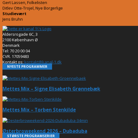
Gert Lassen, Folkelisten
Ditlev Otte-Trojel, Nye Borgerlige
Studievært
Jens Bruhn
Aldersrogade 6C, 3
2100 København Ø
Denmark
Tel: 70 20 00 04
CVR. 17059483
Kontakt os:
kontakt@kanal-1.dk
NYESTE PROGRAMMER
Mettes Mix – Signe Elisabeth Grønnebæk
Mettes Mix – Torben Stenkilde
Østerbroweekend 2026 – Dubaduba
STØRSTE PROGRAMSERIER