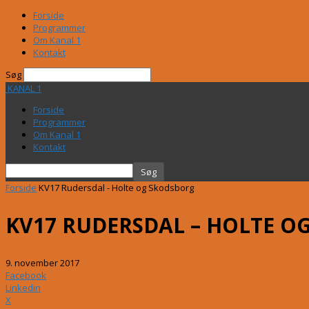
Forside
Programmer
Om Kanal 1
Kontakt
Søg
KANAL 1
Forside
Programmer
Om Kanal 1
Kontakt
Forside
KV17 Rudersdal - Holte og Skodsborg
KV17 RUDERSDAL – HOLTE O
9. november 2017
Facebook
Linkedin
X