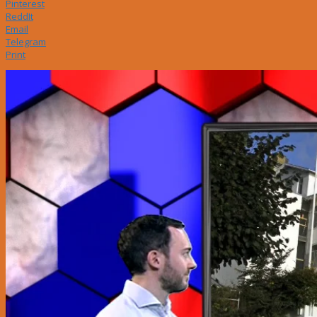
Pinterest
ReddIt
Email
Telegram
Print