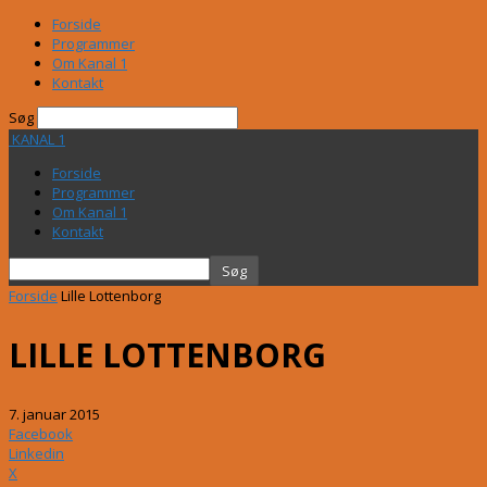
Forside
Programmer
Om Kanal 1
Kontakt
Søg
KANAL 1
Forside
Programmer
Om Kanal 1
Kontakt
Forside
Lille Lottenborg
LILLE LOTTENBORG
7. januar 2015
Facebook
Linkedin
X