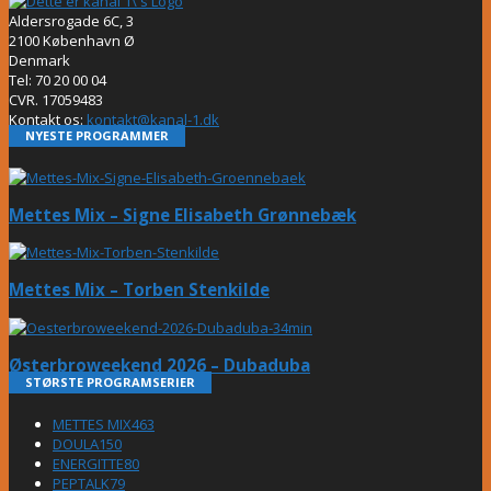
Aldersrogade 6C, 3
2100 København Ø
Denmark
Tel: 70 20 00 04
CVR. 17059483
Kontakt os:
kontakt@kanal-1.dk
NYESTE PROGRAMMER
Mettes Mix – Signe Elisabeth Grønnebæk
Mettes Mix – Torben Stenkilde
Østerbroweekend 2026 – Dubaduba
STØRSTE PROGRAMSERIER
METTES MIX
463
DOULA
150
ENERGITTE
80
PEPTALK
79