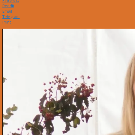
Pinterest
ReddIt
Email
Telegram
Print