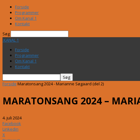
Forside
Programmer
Om Kanal 1
Kontakt
Søg
KANAL 1
Forside
Programmer
Om Kanal 1
Kontakt
Forside
Maratonsang 2024 - Marianne Søgaard (del 2)
MARATONSANG 2024 – MARIA
4. juli 2024
Facebook
Linkedin
X