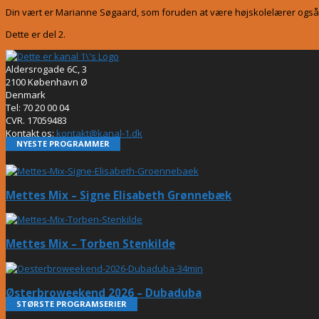
Din vært er Marianne Søgaard, som foruden at være højskolelærer også
Dette er del 2.
Aldersrogade 6C, 3
2100 København Ø
Denmark
Tel: 70 20 00 04
CVR. 17059483
Kontakt os:
kontakt@kanal-1.dk
NYESTE PROGRAMMER
Mettes Mix – Signe Elisabeth Grønnebæk
Mettes Mix – Torben Stenkilde
Østerbroweekend 2026 – Dubaduba
STØRSTE PROGRAMSERIER