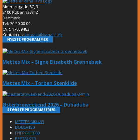
Aldersrogade 6C, 3
2100 København Ø
Denmark
Tel: 70 20 00 04
CVR. 17059483
Kontakt os:
kontakt@kanal-1.dk
NYESTE PROGRAMMER
Mettes Mix – Signe Elisabeth Grønnebæk
Mettes Mix – Torben Stenkilde
Østerbroweekend 2026 – Dubaduba
STØRSTE PROGRAMSERIER
METTES MIX
463
DOULA
150
ENERGITTE
80
PEPTALK
79