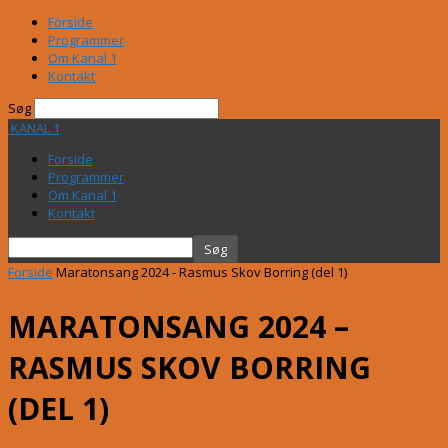
Forside
Programmer
Om Kanal 1
Kontakt
Søg
KANAL 1
Forside
Programmer
Om Kanal 1
Kontakt
Forside
Maratonsang 2024 - Rasmus Skov Borring (del 1)
MARATONSANG 2024 –
RASMUS SKOV BORRING
(DEL 1)