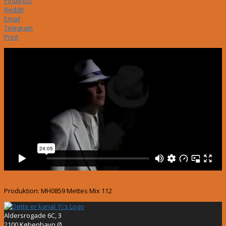
Pinterest
ReddIt
Email
Telegram
Print
Produktion: MH0859 Mettes Mix 112
Aldersrogade 6C, 3
2100 København Ø