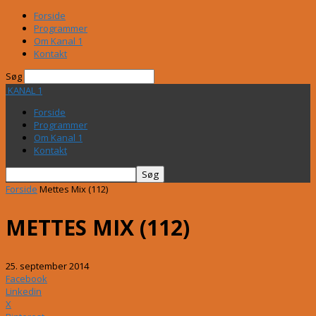
Forside
Programmer
Om Kanal 1
Kontakt
Søg
KANAL 1
Forside
Programmer
Om Kanal 1
Kontakt
Forside
Mettes Mix (112)
METTES MIX (112)
25. september 2014
Facebook
Linkedin
X