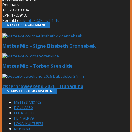
Denmark
Tel: 70 20 00 04
CVR. 17059483
Kontakt os:
kontakt@kanal-1.dk
NYESTE PROGRAMMER
Mettes Mix – Signe Elisabeth Grønnebæk
Mettes Mix – Torben Stenkilde
Østerbroweekend 2026 – Dubaduba
STØRSTE PROGRAMSERIER
METTES MIX
463
DOULA
150
ENERGITTE
80
PEPTALK
79
LOKALKULTUR
75
MUSIK
60