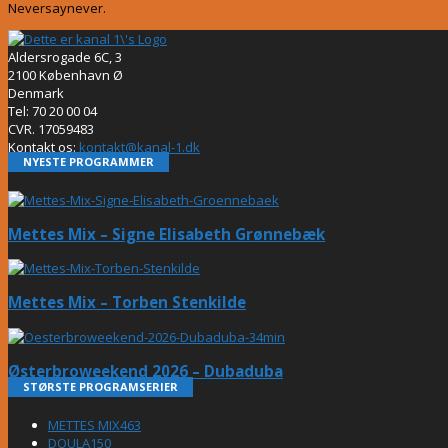
Neversaynever.
Aldersrogade 6C, 3
2100 København Ø
Denmark
Tel: 70 20 00 04
CVR. 17059483
Kontakt os:
kontakt@kanal-1.dk
NYESTE PROGRAMMER
Mettes Mix – Signe Elisabeth Grønnebæk
Mettes Mix – Torben Stenkilde
Østerbroweekend 2026 – Dubaduba
STØRSTE PROGRAMSERIER
METTES MIX
463
DOULA
150