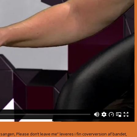
 sangen, Please don’t leave me” leveres i fin coverversion af bandet,