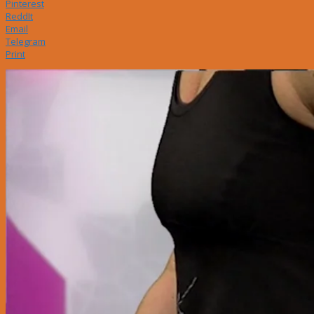
Pinterest
ReddIt
Email
Telegram
Print