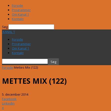
Forside
Programmer
Om Kanal 1
Kontakt
Søg
KANAL 1
Forside
Programmer
Om Kanal 1
Kontakt
Forside
Mettes Mix (122)
METTES MIX (122)
5. december 2014
Facebook
Linkedin
X