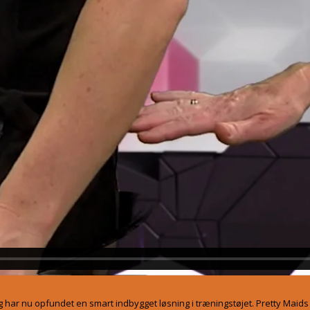
og har nu opfundet en smart indbygget løsning i træningstøjet. Pretty Maids