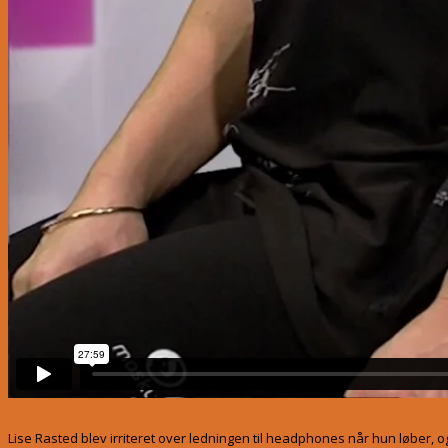
Lise Rasted blev irriteret over ledningen til headphones når hun løber, 