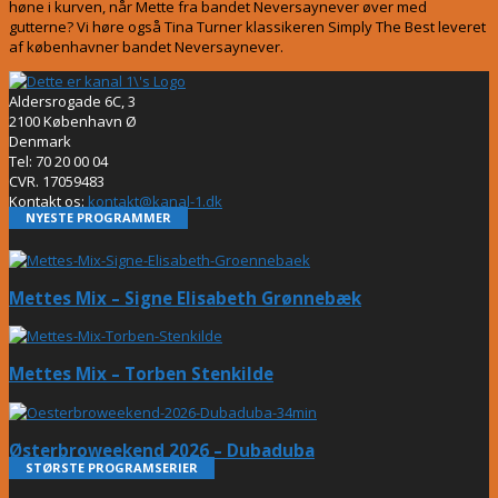
høne i kurven, når Mette fra bandet Neversaynever øver med
gutterne? Vi høre også Tina Turner klassikeren Simply The Best leveret
af københavner bandet Neversaynever.
Aldersrogade 6C, 3
2100 København Ø
Denmark
Tel: 70 20 00 04
CVR. 17059483
Kontakt os:
kontakt@kanal-1.dk
NYESTE PROGRAMMER
Mettes Mix – Signe Elisabeth Grønnebæk
Mettes Mix – Torben Stenkilde
Østerbroweekend 2026 – Dubaduba
STØRSTE PROGRAMSERIER