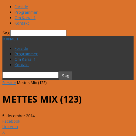
Forside
Programmer
Om Kanal 1
Kontakt
Søg
KANAL 1
Forside
Programmer
Om Kanal 1
Kontakt
Forside
Mettes Mix (123)
METTES MIX (123)
5. december 2014
Facebook
Linkedin
X