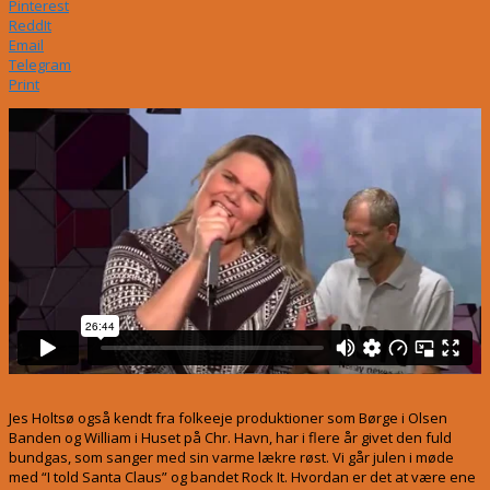
Pinterest
ReddIt
Email
Telegram
Print
Jes Holtsø også kendt fra folkeeje produktioner som Børge i Olsen
Banden og William i Huset på Chr. Havn, har i flere år givet den fuld
bundgas, som sanger med sin varme lækre røst. Vi går julen i møde
med “I told Santa Claus” og bandet Rock It. Hvordan er det at være ene