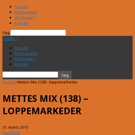
Forside
Programmer
Om Kanal 1
Kontakt
Søg
KANAL 1
Forside
Programmer
Om Kanal 1
Kontakt
Forside
Mettes Mix (138) - loppemarkeder
METTES MIX (138) –
LOPPEMARKEDER
31. marts 2015
Facebook