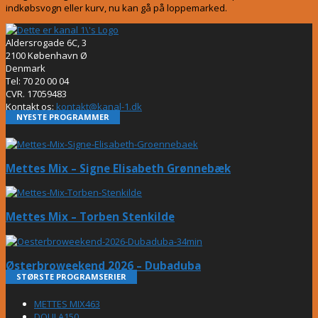
indkøbsvogn eller kurv, nu kan gå på loppemarked.
Aldersrogade 6C, 3
2100 København Ø
Denmark
Tel: 70 20 00 04
CVR. 17059483
Kontakt os:
kontakt@kanal-1.dk
NYESTE PROGRAMMER
Mettes Mix – Signe Elisabeth Grønnebæk
Mettes Mix – Torben Stenkilde
Østerbroweekend 2026 – Dubaduba
STØRSTE PROGRAMSERIER
METTES MIX
463
DOULA
150