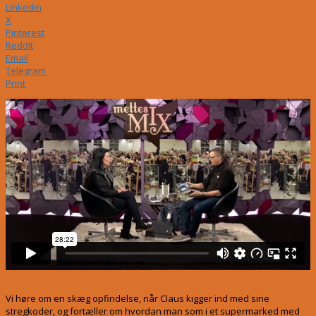
Linkedin
X
Pinterest
ReddIt
Email
Telegram
Print
Vi høre om en skæg opfindelse, når Claus kigger ind med sine
stregkoder, og fortæller om hvordan man som i et supermarked med