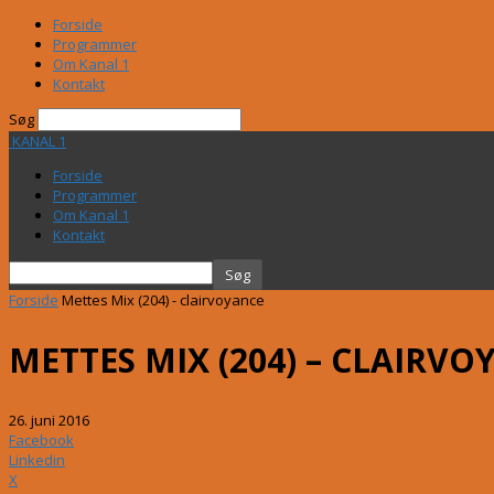
Forside
Programmer
Om Kanal 1
Kontakt
Søg
KANAL 1
Forside
Programmer
Om Kanal 1
Kontakt
Forside
Mettes Mix (204) - clairvoyance
METTES MIX (204) – CLAIRVO
26. juni 2016
Facebook
Linkedin
X