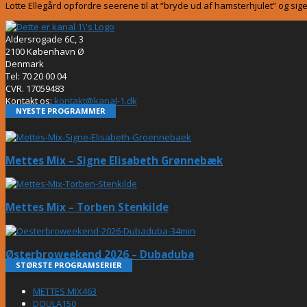
Lotte Ellegård opfordre seerene til at “bryde ud af hamsterhjulet” og si
Aldersrogade 6C, 3
2100 København Ø
Denmark
Tel: 70 20 00 04
CVR. 17059483
Kontakt os:
kontakt@kanal-1.dk
NYESTE PROGRAMMER
Mettes Mix – Signe Elisabeth Grønnebæk
Mettes Mix – Torben Stenkilde
Østerbroweekend 2026 – Dubaduba
STØRSTE PROGRAMSERIER
METTES MIX
463
DOULA
150