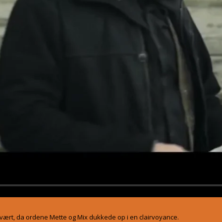
 vært, da ordene Mette og Mix dukkede op i en clairvoyance.