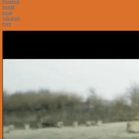
Pinterest
ReddIt
Email
Telegram
Print