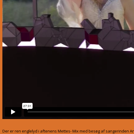
Der er ren englelyd i aftenens Mettes- Mix med besøg af sangerinden 