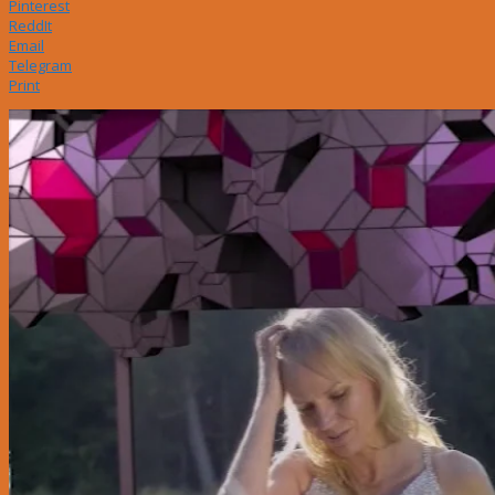
Pinterest
ReddIt
Email
Telegram
Print