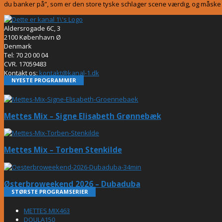
du banker på”, som er den store tyske schlager scene værdig, og måske på 
Aldersrogade 6C, 3
2100 København Ø
Denmark
Tel: 70 20 00 04
CVR. 17059483
Kontakt os:
kontakt@kanal-1.dk
NYESTE PROGRAMMER
Mettes Mix – Signe Elisabeth Grønnebæk
Mettes Mix – Torben Stenkilde
Østerbroweekend 2026 – Dubaduba
STØRSTE PROGRAMSERIER
METTES MIX
463
DOULA
150