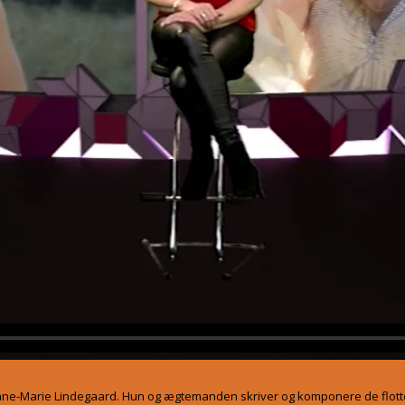
Anne-Marie Lindegaard. Hun og ægtemanden skriver og komponere de flott