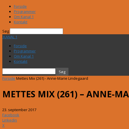
Forside
Programmer
Om Kanal 1
Kontakt
Søg
KANAL 1
Forside
Programmer
Om Kanal 1
Kontakt
Forside
Mettes Mix (261) - Anne-Marie Lindegaard
METTES MIX (261) – ANNE-M
23. september 2017
Facebook
Linkedin
X