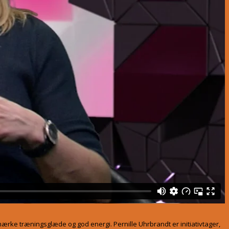
ærke træningsglæde og god energi. Pernille Uhrbrandt er initiativtager,