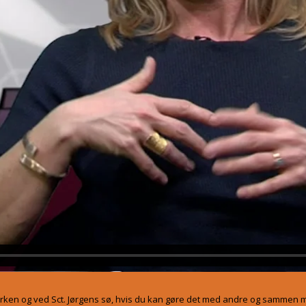
marken og ved Sct. Jørgens sø, hvis du kan gøre det med andre og sammen m