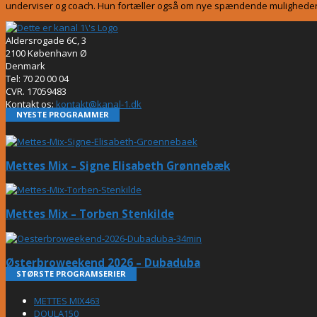
underviser og coach. Hun fortæller også om nye spændende muligheder,
Aldersrogade 6C, 3
2100 København Ø
Denmark
Tel: 70 20 00 04
CVR. 17059483
Kontakt os:
kontakt@kanal-1.dk
NYESTE PROGRAMMER
Mettes Mix – Signe Elisabeth Grønnebæk
Mettes Mix – Torben Stenkilde
Østerbroweekend 2026 – Dubaduba
STØRSTE PROGRAMSERIER
METTES MIX
463
DOULA
150