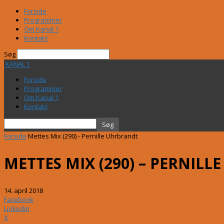
Forside
Programmer
Om Kanal 1
Kontakt
Søg
KANAL 1
Forside
Programmer
Om Kanal 1
Kontakt
Forside
Mettes Mix (290) - Pernille Uhrbrandt
METTES MIX (290) – PERNIL
14. april 2018
Facebook
Linkedin
X