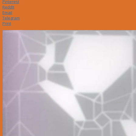
Pinterest
ReddIt
Email
Telegram
Print