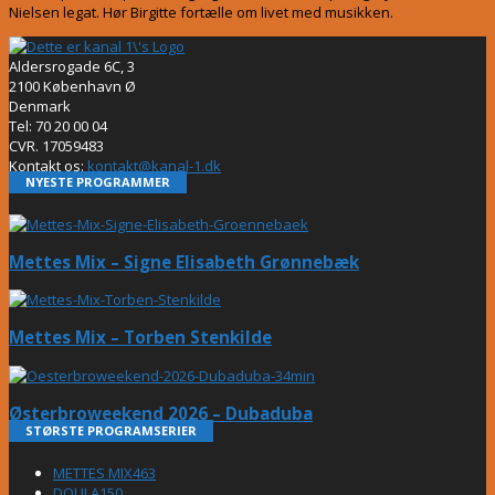
Nielsen legat. Hør Birgitte fortælle om livet med musikken.
Aldersrogade 6C, 3
2100 København Ø
Denmark
Tel: 70 20 00 04
CVR. 17059483
Kontakt os:
kontakt@kanal-1.dk
NYESTE PROGRAMMER
Mettes Mix – Signe Elisabeth Grønnebæk
Mettes Mix – Torben Stenkilde
Østerbroweekend 2026 – Dubaduba
STØRSTE PROGRAMSERIER
METTES MIX
463
DOULA
150