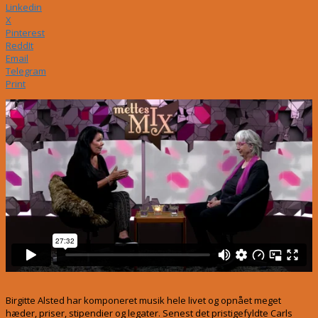
Linkedin
X
Pinterest
ReddIt
Email
Telegram
Print
Birgitte Alsted har komponeret musik hele livet og opnået meget
hæder, priser, stipendier og legater. Senest det pristigefyldte Carls