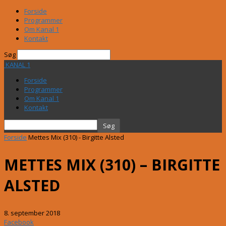
Forside
Programmer
Om Kanal 1
Kontakt
Søg
KANAL 1
Forside
Programmer
Om Kanal 1
Kontakt
Forside
Mettes Mix (310) - Birgitte Alsted
METTES MIX (310) – BIRGITTE
ALSTED
8. september 2018
Facebook