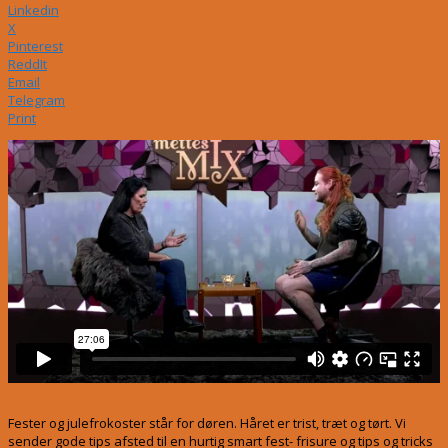
Linkedin
X
Pinterest
ReddIt
Email
Telegram
Print
Fester og julefrokoster står for døren. Håret er trist, træt og tørt. Vi
sender gode tips afsted til en hurtig smart fest- frisure og tips og tricks