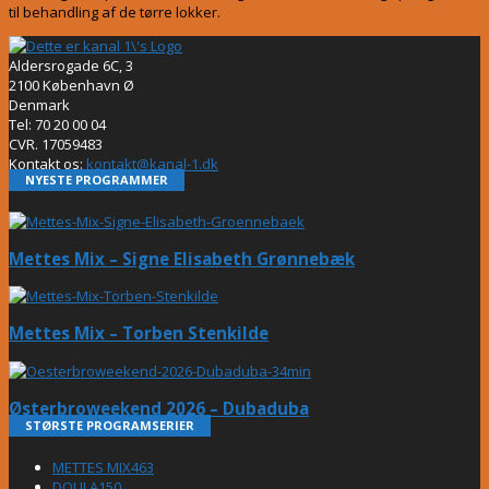
til behandling af de tørre lokker.
Aldersrogade 6C, 3
2100 København Ø
Denmark
Tel: 70 20 00 04
CVR. 17059483
Kontakt os:
kontakt@kanal-1.dk
NYESTE PROGRAMMER
Mettes Mix – Signe Elisabeth Grønnebæk
Mettes Mix – Torben Stenkilde
Østerbroweekend 2026 – Dubaduba
STØRSTE PROGRAMSERIER
METTES MIX
463
DOULA
150