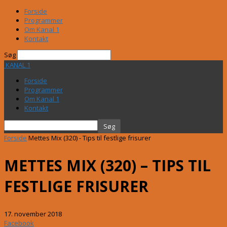
Forside
Programmer
Om Kanal 1
Kontakt
Søg
KANAL 1
Forside
Programmer
Om Kanal 1
Kontakt
Forside
Mettes Mix (320) - Tips til festlige frisurer
METTES MIX (320) – TIPS TIL
FESTLIGE FRISURER
17. november 2018
Facebook